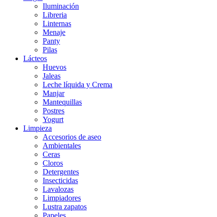
Iluminación
Libreria
Linternas
Menaje
Panty
Pilas
Lácteos
Huevos
Jaleas
Leche líquida y Crema
Manjar
Mantequillas
Postres
Yogurt
Limpieza
Accesorios de aseo
Ambientales
Ceras
Cloros
Detergentes
Insecticidas
Lavalozas
Limpiadores
Lustra zapatos
Papeles