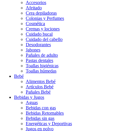
Accesorios
Afeitado
Cera depiladoras
Colonias y Perfumes
Cosmética
Cremas y lociones
Cuidado bucal
Cuidado del cabello
Desodorantes
Jabones
Pañales de adulto
Pastas dentales
Toallas higiénicas
Toallas húmedas
Bebé
Alimentos Bebé
Artículos Bebé
Pañales Bebé
Bebidas y Jugos
Aguas
Bebidas con gas
Bebidas Retornables
Bebidas sin gas
Energéticas y Deportivas
Jugos en polvo