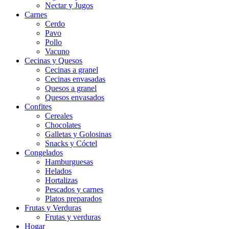
Nectar y Jugos
Carnes
Cerdo
Pavo
Pollo
Vacuno
Cecinas y Quesos
Cecinas a granel
Cecinas envasadas
Quesos a granel
Quesos envasados
Confites
Cereales
Chocolates
Galletas y Golosinas
Snacks y Cóctel
Congelados
Hamburguesas
Helados
Hortalizas
Pescados y carnes
Platos preparados
Frutas y Verduras
Frutas y verduras
Hogar