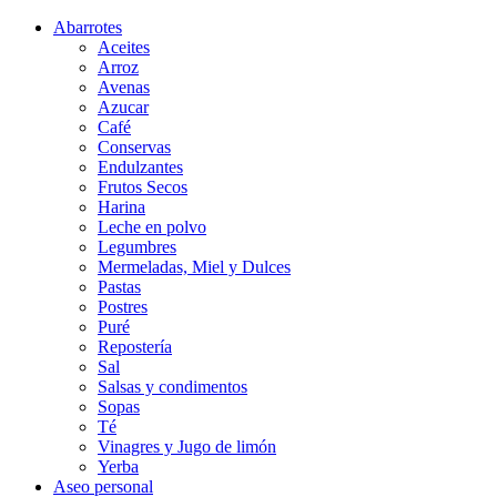
Abarrotes
Aceites
Arroz
Avenas
Azucar
Café
Conservas
Endulzantes
Frutos Secos
Harina
Leche en polvo
Legumbres
Mermeladas, Miel y Dulces
Pastas
Postres
Puré
Repostería
Sal
Salsas y condimentos
Sopas
Té
Vinagres y Jugo de limón
Yerba
Aseo personal