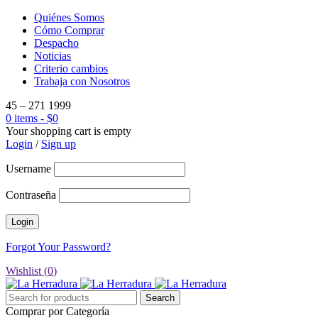
Quiénes Somos
Cómo Comprar
Despacho
Noticias
Criterio cambios
Trabaja con Nosotros
45 – 271 1999
0 items
-
$
0
Your shopping cart is empty
Login
/
Sign up
Username
Contraseña
Forgot Your Password?
Wishlist (
0
)
Comprar por Categoría