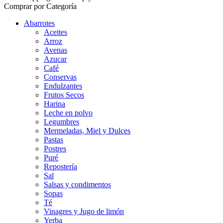
Comprar por Categoría
Abarrotes
Aceites
Arroz
Avenas
Azucar
Café
Conservas
Endulzantes
Frutos Secos
Harina
Leche en polvo
Legumbres
Mermeladas, Miel y Dulces
Pastas
Postres
Puré
Repostería
Sal
Salsas y condimentos
Sopas
Té
Vinagres y Jugo de limón
Yerba