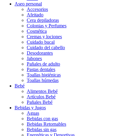
Aseo personal
Accesorios
Afeitado
Cera depiladoras
Colonias y Perfumes
Cosmética
Cremas y lociones
Cuidado bucal
Cuidado del cabello
Desodorantes
Jabones
Pañales de adulto
Pastas dentales
Toallas higiénicas
Toallas húmedas
Bebé
Alimentos Bebé
Artículos Bebé
Pañales Bebé
Bebidas y Jugos
Aguas
Bebidas con gas
Bebidas Retornables
Bebidas sin gas
Energéticas y Deportivas