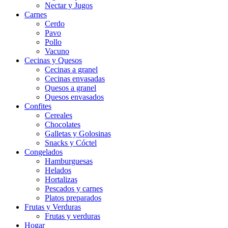
Nectar y Jugos
Carnes
Cerdo
Pavo
Pollo
Vacuno
Cecinas y Quesos
Cecinas a granel
Cecinas envasadas
Quesos a granel
Quesos envasados
Confites
Cereales
Chocolates
Galletas y Golosinas
Snacks y Cóctel
Congelados
Hamburguesas
Helados
Hortalizas
Pescados y carnes
Platos preparados
Frutas y Verduras
Frutas y verduras
Hogar