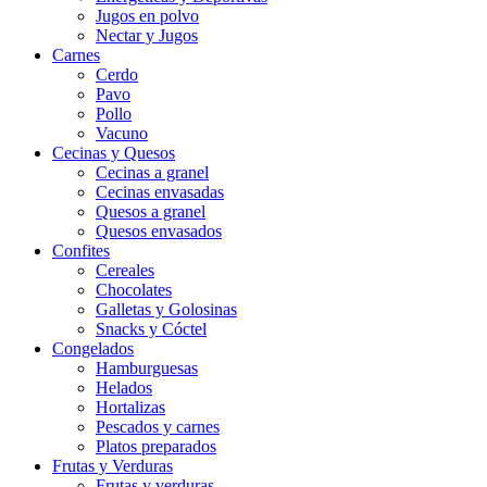
Jugos en polvo
Nectar y Jugos
Carnes
Cerdo
Pavo
Pollo
Vacuno
Cecinas y Quesos
Cecinas a granel
Cecinas envasadas
Quesos a granel
Quesos envasados
Confites
Cereales
Chocolates
Galletas y Golosinas
Snacks y Cóctel
Congelados
Hamburguesas
Helados
Hortalizas
Pescados y carnes
Platos preparados
Frutas y Verduras
Frutas y verduras