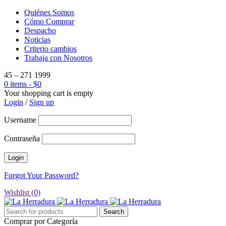
Quiénes Somos
Cómo Comprar
Despacho
Noticias
Criterio cambios
Trabaja con Nosotros
45 – 271 1999
0 items
-
$
0
Your shopping cart is empty
Login
/
Sign up
Username
Contraseña
Forgot Your Password?
Wishlist (
0
)
Comprar por Categoría