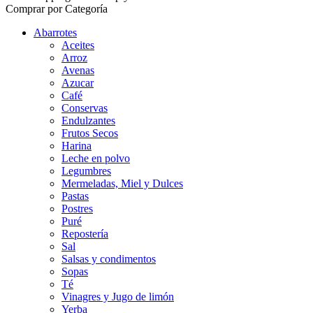
Comprar por Categoría
Abarrotes
Aceites
Arroz
Avenas
Azucar
Café
Conservas
Endulzantes
Frutos Secos
Harina
Leche en polvo
Legumbres
Mermeladas, Miel y Dulces
Pastas
Postres
Puré
Repostería
Sal
Salsas y condimentos
Sopas
Té
Vinagres y Jugo de limón
Yerba