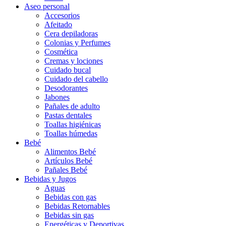
Aseo personal
Accesorios
Afeitado
Cera depiladoras
Colonias y Perfumes
Cosmética
Cremas y lociones
Cuidado bucal
Cuidado del cabello
Desodorantes
Jabones
Pañales de adulto
Pastas dentales
Toallas higiénicas
Toallas húmedas
Bebé
Alimentos Bebé
Artículos Bebé
Pañales Bebé
Bebidas y Jugos
Aguas
Bebidas con gas
Bebidas Retornables
Bebidas sin gas
Energéticas y Deportivas