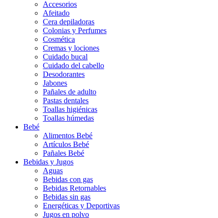
Accesorios
Afeitado
Cera depiladoras
Colonias y Perfumes
Cosmética
Cremas y lociones
Cuidado bucal
Cuidado del cabello
Desodorantes
Jabones
Pañales de adulto
Pastas dentales
Toallas higiénicas
Toallas húmedas
Bebé
Alimentos Bebé
Artículos Bebé
Pañales Bebé
Bebidas y Jugos
Aguas
Bebidas con gas
Bebidas Retornables
Bebidas sin gas
Energéticas y Deportivas
Jugos en polvo