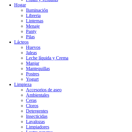
Hogar
Iluminación
Libreria
Linternas
Menaje
Panty
Pilas
Lácteos
Huevos
Jaleas
Leche líquida y Crema
Manjar
Mantequillas
Postres
Yogurt
Limpieza
Accesorios de aseo
Ambientales
Ceras
Cloros
Detergentes
Insecticidas
Lavalozas
Limpiadores