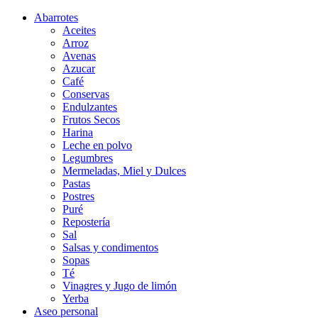
Abarrotes
Aceites
Arroz
Avenas
Azucar
Café
Conservas
Endulzantes
Frutos Secos
Harina
Leche en polvo
Legumbres
Mermeladas, Miel y Dulces
Pastas
Postres
Puré
Repostería
Sal
Salsas y condimentos
Sopas
Té
Vinagres y Jugo de limón
Yerba
Aseo personal