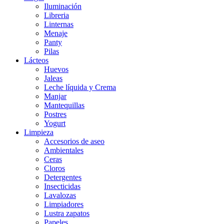
Iluminación
Libreria
Linternas
Menaje
Panty
Pilas
Lácteos
Huevos
Jaleas
Leche líquida y Crema
Manjar
Mantequillas
Postres
Yogurt
Limpieza
Accesorios de aseo
Ambientales
Ceras
Cloros
Detergentes
Insecticidas
Lavalozas
Limpiadores
Lustra zapatos
Papeles