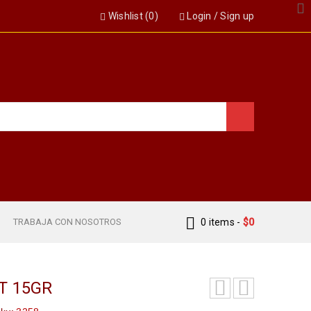
Wishlist (
0
)
Login
/
Sign up
S
TRABAJA CON NOSOTROS
0 items
-
$
0
T 15GR