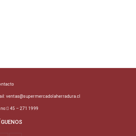
ontacto
ail: ventas@supermercadolaherradura.cl
ono:
45 – 271 1999
ÍGUENOS