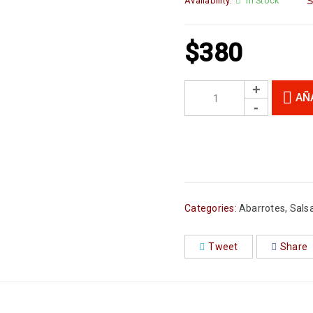
Availability:
In Stock
S
$
380
AÑ
Categories:
Abarrotes
,
Sals
Tweet
Share