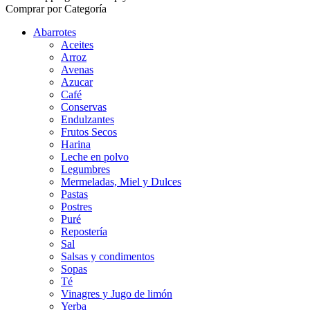
Comprar por Categoría
Abarrotes
Aceites
Arroz
Avenas
Azucar
Café
Conservas
Endulzantes
Frutos Secos
Harina
Leche en polvo
Legumbres
Mermeladas, Miel y Dulces
Pastas
Postres
Puré
Repostería
Sal
Salsas y condimentos
Sopas
Té
Vinagres y Jugo de limón
Yerba