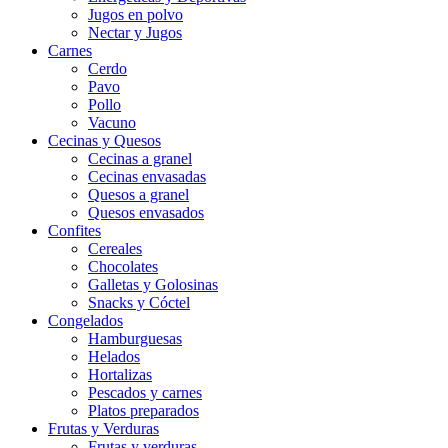
Jugos en polvo
Nectar y Jugos
Carnes
Cerdo
Pavo
Pollo
Vacuno
Cecinas y Quesos
Cecinas a granel
Cecinas envasadas
Quesos a granel
Quesos envasados
Confites
Cereales
Chocolates
Galletas y Golosinas
Snacks y Cóctel
Congelados
Hamburguesas
Helados
Hortalizas
Pescados y carnes
Platos preparados
Frutas y Verduras
Frutas y verduras