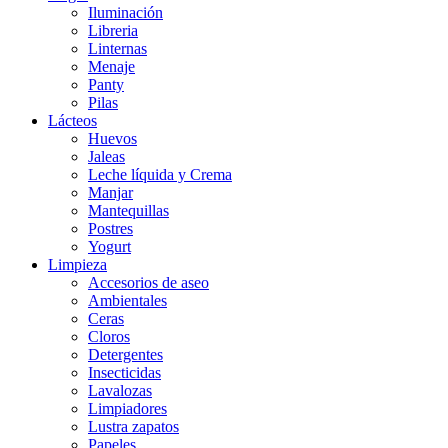
Iluminación
Libreria
Linternas
Menaje
Panty
Pilas
Lácteos
Huevos
Jaleas
Leche líquida y Crema
Manjar
Mantequillas
Postres
Yogurt
Limpieza
Accesorios de aseo
Ambientales
Ceras
Cloros
Detergentes
Insecticidas
Lavalozas
Limpiadores
Lustra zapatos
Papeles