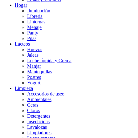
Hogar
Iluminación
Libreria
Linternas
Menaje
Panty
Pilas
Lácteos
Huevos
Jaleas
Leche líquida y Crema
Manjar
Mantequillas
Postres
Yogurt
Limpieza
Accesorios de aseo
Ambientales
Ceras
Cloros
Detergentes
Insecticidas
Lavalozas
Limpiadores