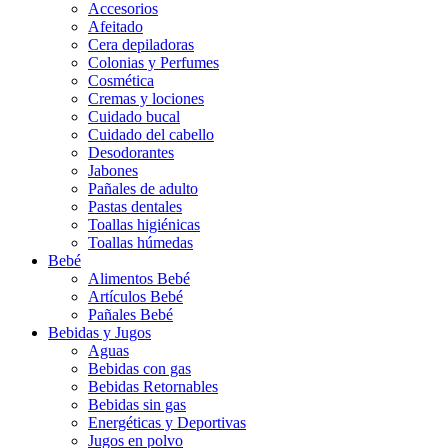
Accesorios
Afeitado
Cera depiladoras
Colonias y Perfumes
Cosmética
Cremas y lociones
Cuidado bucal
Cuidado del cabello
Desodorantes
Jabones
Pañales de adulto
Pastas dentales
Toallas higiénicas
Toallas húmedas
Bebé
Alimentos Bebé
Artículos Bebé
Pañales Bebé
Bebidas y Jugos
Aguas
Bebidas con gas
Bebidas Retornables
Bebidas sin gas
Energéticas y Deportivas
Jugos en polvo