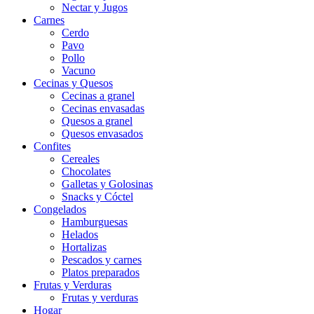
Nectar y Jugos
Carnes
Cerdo
Pavo
Pollo
Vacuno
Cecinas y Quesos
Cecinas a granel
Cecinas envasadas
Quesos a granel
Quesos envasados
Confites
Cereales
Chocolates
Galletas y Golosinas
Snacks y Cóctel
Congelados
Hamburguesas
Helados
Hortalizas
Pescados y carnes
Platos preparados
Frutas y Verduras
Frutas y verduras
Hogar