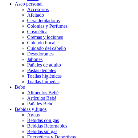
Aseo personal
Accesorios
Afeitado
Cera depiladoras
Colonias y Perfumes
Cosmética
Cremas y lociones
Cuidado bucal
Cuidado del cabello
Desodorantes
Jabones
Pañales de adulto
Pastas dentales
Toallas higiénicas
Toallas húmedas
Bebé
Alimentos Bebé
Artículos Bebé
Pañales Bebé
Bebidas y Jugos
Aguas
Bebidas con gas
Bebidas Retornables
Bebidas sin gas
Energéticas y Deportivas