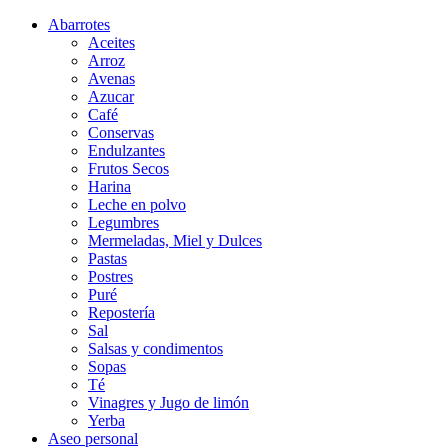
Abarrotes
Aceites
Arroz
Avenas
Azucar
Café
Conservas
Endulzantes
Frutos Secos
Harina
Leche en polvo
Legumbres
Mermeladas, Miel y Dulces
Pastas
Postres
Puré
Repostería
Sal
Salsas y condimentos
Sopas
Té
Vinagres y Jugo de limón
Yerba
Aseo personal