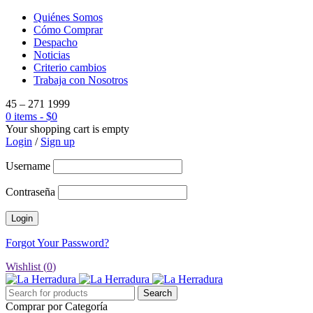
Quiénes Somos
Cómo Comprar
Despacho
Noticias
Criterio cambios
Trabaja con Nosotros
45 – 271 1999
0 items
-
$
0
Your shopping cart is empty
Login
/
Sign up
Username
Contraseña
Forgot Your Password?
Wishlist (
0
)
Comprar por Categoría