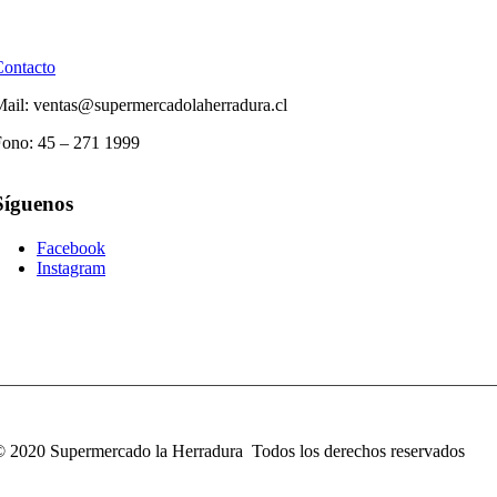
Contacto
ail: ventas@supermercadolaherradura.cl
Fono:
45 – 271 1999
Síguenos
Facebook
Instagram
 2020 Supermercado la Herradura Todos los derechos reservados