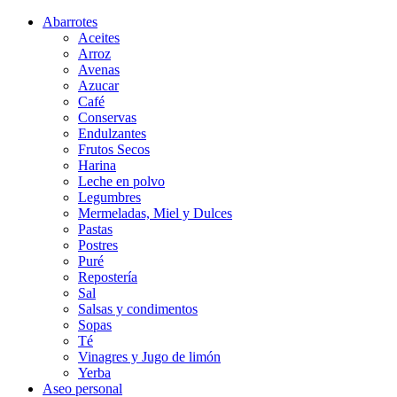
Abarrotes
Aceites
Arroz
Avenas
Azucar
Café
Conservas
Endulzantes
Frutos Secos
Harina
Leche en polvo
Legumbres
Mermeladas, Miel y Dulces
Pastas
Postres
Puré
Repostería
Sal
Salsas y condimentos
Sopas
Té
Vinagres y Jugo de limón
Yerba
Aseo personal