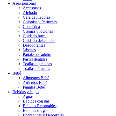
Aseo personal
Accesorios
Afeitado
Cera depiladoras
Colonias y Perfumes
Cosmética
Cremas y lociones
Cuidado bucal
Cuidado del cabello
Desodorantes
Jabones
Pañales de adulto
Pastas dentales
Toallas higiénicas
Toallas húmedas
Bebé
Alimentos Bebé
Artículos Bebé
Pañales Bebé
Bebidas y Jugos
Aguas
Bebidas con gas
Bebidas Retornables
Bebidas sin gas
Energéticas y Deportivas