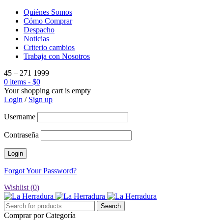
Quiénes Somos
Cómo Comprar
Despacho
Noticias
Criterio cambios
Trabaja con Nosotros
45 – 271 1999
0 items
-
$
0
Your shopping cart is empty
Login
/
Sign up
Username
Contraseña
Forgot Your Password?
Wishlist (
0
)
Comprar por Categoría