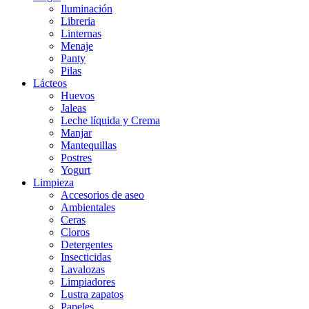
Iluminación
Libreria
Linternas
Menaje
Panty
Pilas
Lácteos
Huevos
Jaleas
Leche líquida y Crema
Manjar
Mantequillas
Postres
Yogurt
Limpieza
Accesorios de aseo
Ambientales
Ceras
Cloros
Detergentes
Insecticidas
Lavalozas
Limpiadores
Lustra zapatos
Papeles