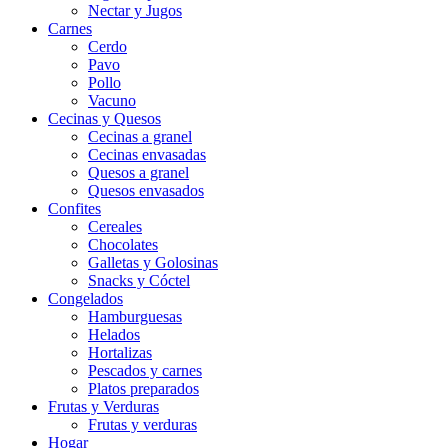
Nectar y Jugos
Carnes
Cerdo
Pavo
Pollo
Vacuno
Cecinas y Quesos
Cecinas a granel
Cecinas envasadas
Quesos a granel
Quesos envasados
Confites
Cereales
Chocolates
Galletas y Golosinas
Snacks y Cóctel
Congelados
Hamburguesas
Helados
Hortalizas
Pescados y carnes
Platos preparados
Frutas y Verduras
Frutas y verduras
Hogar