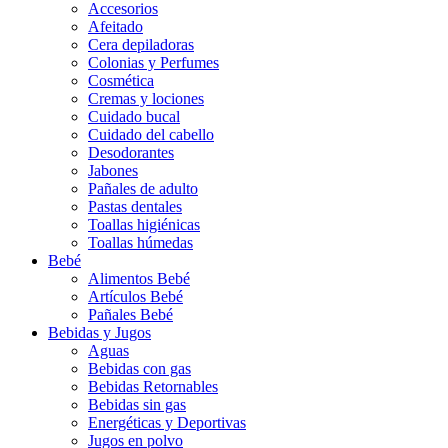
Accesorios
Afeitado
Cera depiladoras
Colonias y Perfumes
Cosmética
Cremas y lociones
Cuidado bucal
Cuidado del cabello
Desodorantes
Jabones
Pañales de adulto
Pastas dentales
Toallas higiénicas
Toallas húmedas
Bebé
Alimentos Bebé
Artículos Bebé
Pañales Bebé
Bebidas y Jugos
Aguas
Bebidas con gas
Bebidas Retornables
Bebidas sin gas
Energéticas y Deportivas
Jugos en polvo