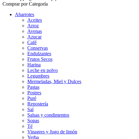
Comprar por Categoría
Abarrotes
Aceites
Arroz
Avenas
Azucar
Café
Conservas
Endulzantes
Frutos Secos
Harina
Leche en polvo
Legumbres
Mermeladas, Miel y Dulces
Pastas
Postres
Puré
Repostería
Sal
Salsas y condimentos
Sopas
Té
Vinagres y Jugo de limón
Yerba