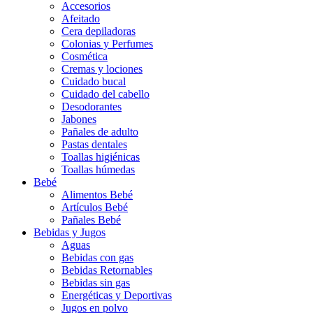
Accesorios
Afeitado
Cera depiladoras
Colonias y Perfumes
Cosmética
Cremas y lociones
Cuidado bucal
Cuidado del cabello
Desodorantes
Jabones
Pañales de adulto
Pastas dentales
Toallas higiénicas
Toallas húmedas
Bebé
Alimentos Bebé
Artículos Bebé
Pañales Bebé
Bebidas y Jugos
Aguas
Bebidas con gas
Bebidas Retornables
Bebidas sin gas
Energéticas y Deportivas
Jugos en polvo