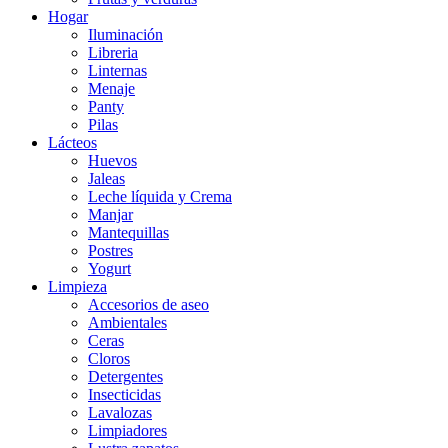
Hogar
Iluminación
Libreria
Linternas
Menaje
Panty
Pilas
Lácteos
Huevos
Jaleas
Leche líquida y Crema
Manjar
Mantequillas
Postres
Yogurt
Limpieza
Accesorios de aseo
Ambientales
Ceras
Cloros
Detergentes
Insecticidas
Lavalozas
Limpiadores