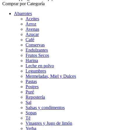
Comprar por Categoría
Abarrotes
Aceites
Arroz
Avenas
Azucar
Café
Conservas
Endulzantes
Frutos Secos
Harina
Leche en polvo
Legumbres
Mermeladas, Miel y Dulces
Pastas
Postres
Puré
Repostería
Sal
Salsas y condimentos
Sopas
Té
Vinagres y Jugo de limón
Yerba