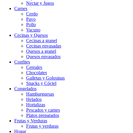
Nectar y Jugos
Carnes
Cerdo
Pavo
Pollo
Vacuno
Cecinas y Quesos
Cecinas a granel
Cecinas envasadas
Quesos a granel
Quesos envasados
Confites
Cereales
Chocolates
Galletas y Golosinas
Snacks y Cóctel
Congelados
Hamburguesas
Helados
Hortalizas
Pescados y carnes
Platos preparados
Frutas y Verduras
Frutas y verduras
Hogar