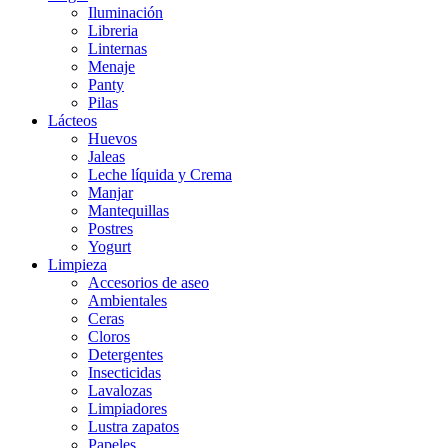
Iluminación
Libreria
Linternas
Menaje
Panty
Pilas
Lácteos
Huevos
Jaleas
Leche líquida y Crema
Manjar
Mantequillas
Postres
Yogurt
Limpieza
Accesorios de aseo
Ambientales
Ceras
Cloros
Detergentes
Insecticidas
Lavalozas
Limpiadores
Lustra zapatos
Papeles