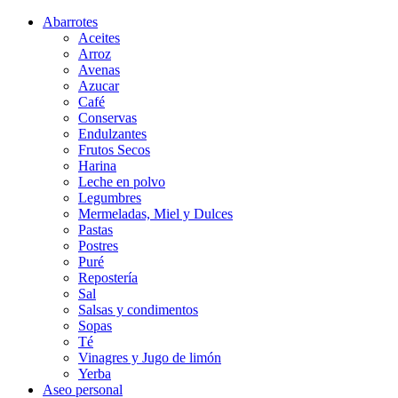
Abarrotes
Aceites
Arroz
Avenas
Azucar
Café
Conservas
Endulzantes
Frutos Secos
Harina
Leche en polvo
Legumbres
Mermeladas, Miel y Dulces
Pastas
Postres
Puré
Repostería
Sal
Salsas y condimentos
Sopas
Té
Vinagres y Jugo de limón
Yerba
Aseo personal