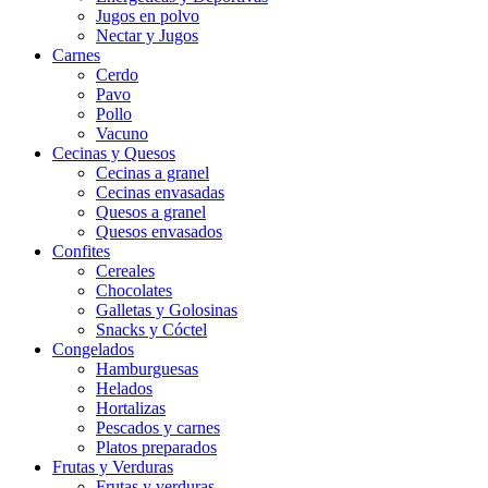
Jugos en polvo
Nectar y Jugos
Carnes
Cerdo
Pavo
Pollo
Vacuno
Cecinas y Quesos
Cecinas a granel
Cecinas envasadas
Quesos a granel
Quesos envasados
Confites
Cereales
Chocolates
Galletas y Golosinas
Snacks y Cóctel
Congelados
Hamburguesas
Helados
Hortalizas
Pescados y carnes
Platos preparados
Frutas y Verduras
Frutas y verduras