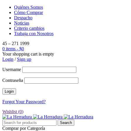
Quiénes Somos
Cómo Comprar
Despacho
Noticias
Criterio cambios
Trabaja con Nosotros
45 – 271 1999
0 items
-
$
0
Your shopping cart is empty
Login
/
Sign up
Username
Contraseña
Forgot Your Password?
Wishlist (
0
)
Comprar por Categoría