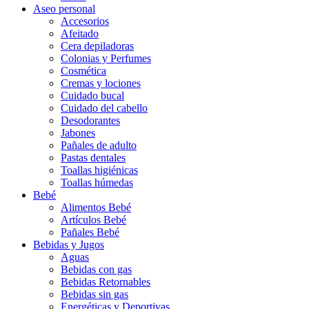
Aseo personal
Accesorios
Afeitado
Cera depiladoras
Colonias y Perfumes
Cosmética
Cremas y lociones
Cuidado bucal
Cuidado del cabello
Desodorantes
Jabones
Pañales de adulto
Pastas dentales
Toallas higiénicas
Toallas húmedas
Bebé
Alimentos Bebé
Artículos Bebé
Pañales Bebé
Bebidas y Jugos
Aguas
Bebidas con gas
Bebidas Retornables
Bebidas sin gas
Energéticas y Deportivas