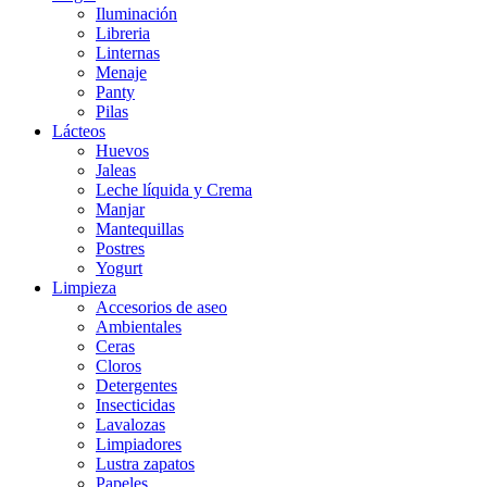
Iluminación
Libreria
Linternas
Menaje
Panty
Pilas
Lácteos
Huevos
Jaleas
Leche líquida y Crema
Manjar
Mantequillas
Postres
Yogurt
Limpieza
Accesorios de aseo
Ambientales
Ceras
Cloros
Detergentes
Insecticidas
Lavalozas
Limpiadores
Lustra zapatos
Papeles