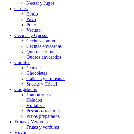
Nectar y Jugos
Carnes
Cerdo
Pavo
Pollo
Vacuno
Cecinas y Quesos
Cecinas a granel
Cecinas envasadas
Quesos a granel
Quesos envasados
Confites
Cereales
Chocolates
Galletas y Golosinas
Snacks y Cóctel
Congelados
Hamburguesas
Helados
Hortalizas
Pescados y carnes
Platos preparados
Frutas y Verduras
Frutas y verduras
Hogar