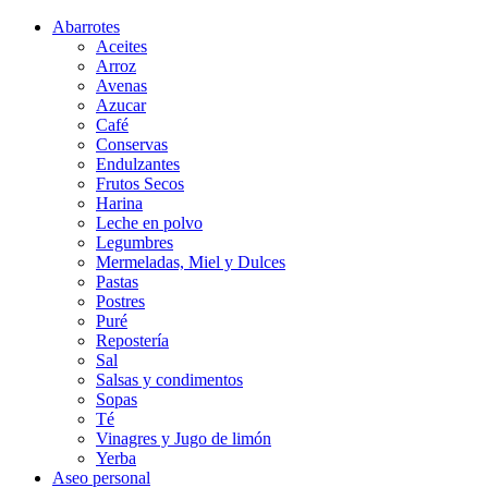
Abarrotes
Aceites
Arroz
Avenas
Azucar
Café
Conservas
Endulzantes
Frutos Secos
Harina
Leche en polvo
Legumbres
Mermeladas, Miel y Dulces
Pastas
Postres
Puré
Repostería
Sal
Salsas y condimentos
Sopas
Té
Vinagres y Jugo de limón
Yerba
Aseo personal