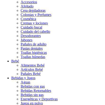
Accesorios
Afeitado
Cera depiladoras
Colonias y Perfumes
Cosmética
Cremas y lociones
Cuidado bucal
Cuidado del cabello
Desodorantes
Jabones
Pañales de adulto
Pastas dentales
Toallas higiénicas
Toallas húmedas
Bebé
Alimentos Bebé
Artículos Bebé
Pañales Bebé
Bebidas y Jugos
Aguas
Bebidas con gas
Bebidas Retornables
Bebidas sin gas
Energéticas y Deportivas
Jugos en polvo