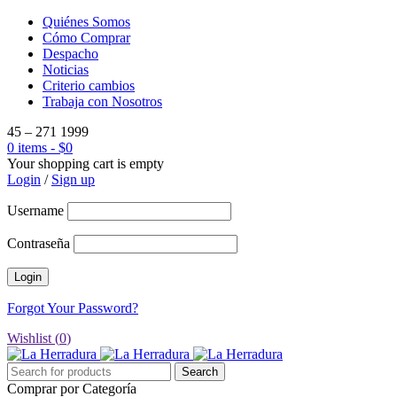
Quiénes Somos
Cómo Comprar
Despacho
Noticias
Criterio cambios
Trabaja con Nosotros
45 – 271 1999
0 items
-
$
0
Your shopping cart is empty
Login
/
Sign up
Username
Contraseña
Forgot Your Password?
Wishlist (
0
)
Comprar por Categoría