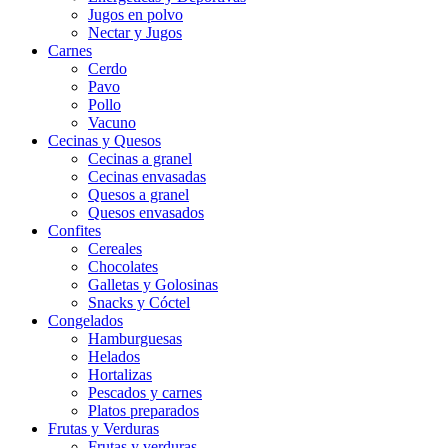
Jugos en polvo
Nectar y Jugos
Carnes
Cerdo
Pavo
Pollo
Vacuno
Cecinas y Quesos
Cecinas a granel
Cecinas envasadas
Quesos a granel
Quesos envasados
Confites
Cereales
Chocolates
Galletas y Golosinas
Snacks y Cóctel
Congelados
Hamburguesas
Helados
Hortalizas
Pescados y carnes
Platos preparados
Frutas y Verduras
Frutas y verduras