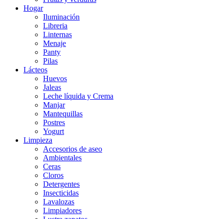
Hogar
Iluminación
Libreria
Linternas
Menaje
Panty
Pilas
Lácteos
Huevos
Jaleas
Leche líquida y Crema
Manjar
Mantequillas
Postres
Yogurt
Limpieza
Accesorios de aseo
Ambientales
Ceras
Cloros
Detergentes
Insecticidas
Lavalozas
Limpiadores