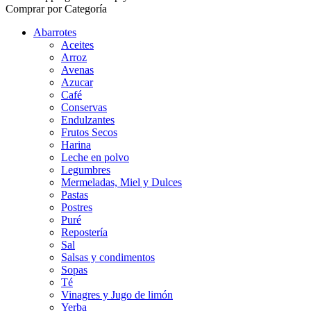
Comprar por Categoría
Abarrotes
Aceites
Arroz
Avenas
Azucar
Café
Conservas
Endulzantes
Frutos Secos
Harina
Leche en polvo
Legumbres
Mermeladas, Miel y Dulces
Pastas
Postres
Puré
Repostería
Sal
Salsas y condimentos
Sopas
Té
Vinagres y Jugo de limón
Yerba