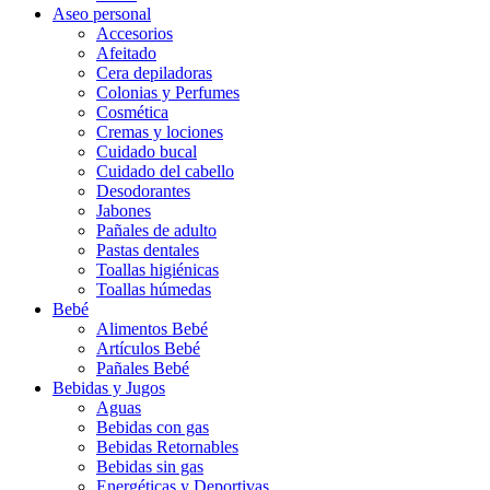
Aseo personal
Accesorios
Afeitado
Cera depiladoras
Colonias y Perfumes
Cosmética
Cremas y lociones
Cuidado bucal
Cuidado del cabello
Desodorantes
Jabones
Pañales de adulto
Pastas dentales
Toallas higiénicas
Toallas húmedas
Bebé
Alimentos Bebé
Artículos Bebé
Pañales Bebé
Bebidas y Jugos
Aguas
Bebidas con gas
Bebidas Retornables
Bebidas sin gas
Energéticas y Deportivas