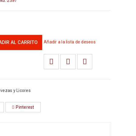
ku:
2397
ADIR AL CARRITO
Añadir a la lista de deseos
rvezas y Licores
Pinterest