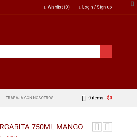
Wishlist (
0
)
Login
/
Sign up
S
TRABAJA CON NOSOTROS
0 items
-
$
0
ARGARITA 750ML MANGO