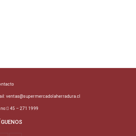
ontacto
ail: ventas@supermercadolaherradura.cl
ono:
45 – 271 1999
ÍGUENOS