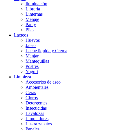
Iluminación
Libreria
Linternas
Menaje
Panty
Pilas
Lácteos
Huevos
Jaleas
Leche líquida y Crema
Manjar
Mantequillas
Postres
Yogurt
Limpieza
Accesorios de aseo
Ambientales
Ceras
Cloros
Detergentes
Insecticidas
Lavalozas
Limpiadores
Lustra zapatos
Papeles