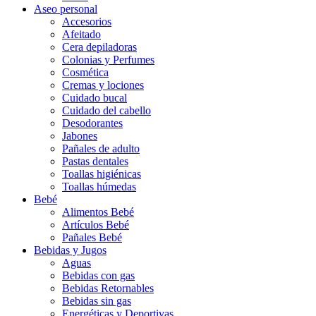
Aseo personal
Accesorios
Afeitado
Cera depiladoras
Colonias y Perfumes
Cosmética
Cremas y lociones
Cuidado bucal
Cuidado del cabello
Desodorantes
Jabones
Pañales de adulto
Pastas dentales
Toallas higiénicas
Toallas húmedas
Bebé
Alimentos Bebé
Artículos Bebé
Pañales Bebé
Bebidas y Jugos
Aguas
Bebidas con gas
Bebidas Retornables
Bebidas sin gas
Energéticas y Deportivas