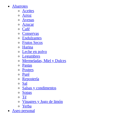
Abarrotes
Aceites
Arroz
Avenas
Azucar
Café
Conservas
Endulzantes
Frutos Secos
Harina
Leche en polvo
Legumbres
Mermeladas, Miel y Dulces
Pastas
Postres
Puré
Repostería
Sal
Salsas y condimentos
Sopas
Té
Vinagres y Jugo de limón
Yerba
Aseo personal