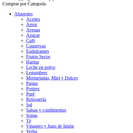
Comprar por Categoría
Abarrotes
Aceites
Arroz
Avenas
Azucar
Café
Conservas
Endulzantes
Frutos Secos
Harina
Leche en polvo
Legumbres
Mermeladas, Miel y Dulces
Pastas
Postres
Puré
Repostería
Sal
Salsas y condimentos
Sopas
Té
Vinagres y Jugo de limón
Yerba