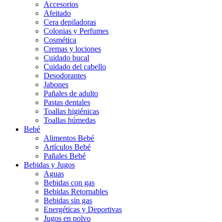
Accesorios
Afeitado
Cera depiladoras
Colonias y Perfumes
Cosmética
Cremas y lociones
Cuidado bucal
Cuidado del cabello
Desodorantes
Jabones
Pañales de adulto
Pastas dentales
Toallas higiénicas
Toallas húmedas
Bebé
Alimentos Bebé
Artículos Bebé
Pañales Bebé
Bebidas y Jugos
Aguas
Bebidas con gas
Bebidas Retornables
Bebidas sin gas
Energéticas y Deportivas
Jugos en polvo