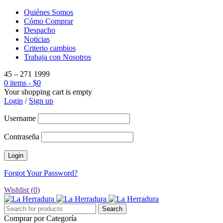
Quiénes Somos
Cómo Comprar
Despacho
Noticias
Criterio cambios
Trabaja con Nosotros
45 – 271 1999
0 items
-
$
0
Your shopping cart is empty
Login
/
Sign up
Username
Contraseña
Forgot Your Password?
Wishlist (
0
)
Comprar por Categoría