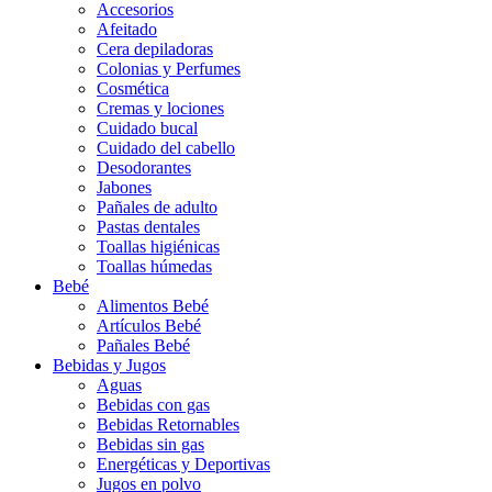
Accesorios
Afeitado
Cera depiladoras
Colonias y Perfumes
Cosmética
Cremas y lociones
Cuidado bucal
Cuidado del cabello
Desodorantes
Jabones
Pañales de adulto
Pastas dentales
Toallas higiénicas
Toallas húmedas
Bebé
Alimentos Bebé
Artículos Bebé
Pañales Bebé
Bebidas y Jugos
Aguas
Bebidas con gas
Bebidas Retornables
Bebidas sin gas
Energéticas y Deportivas
Jugos en polvo