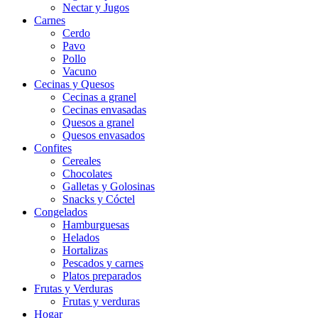
Nectar y Jugos
Carnes
Cerdo
Pavo
Pollo
Vacuno
Cecinas y Quesos
Cecinas a granel
Cecinas envasadas
Quesos a granel
Quesos envasados
Confites
Cereales
Chocolates
Galletas y Golosinas
Snacks y Cóctel
Congelados
Hamburguesas
Helados
Hortalizas
Pescados y carnes
Platos preparados
Frutas y Verduras
Frutas y verduras
Hogar