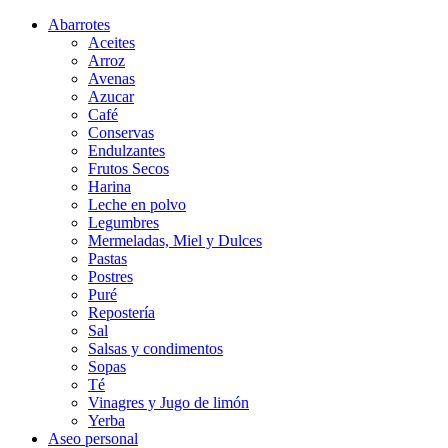
Abarrotes
Aceites
Arroz
Avenas
Azucar
Café
Conservas
Endulzantes
Frutos Secos
Harina
Leche en polvo
Legumbres
Mermeladas, Miel y Dulces
Pastas
Postres
Puré
Repostería
Sal
Salsas y condimentos
Sopas
Té
Vinagres y Jugo de limón
Yerba
Aseo personal