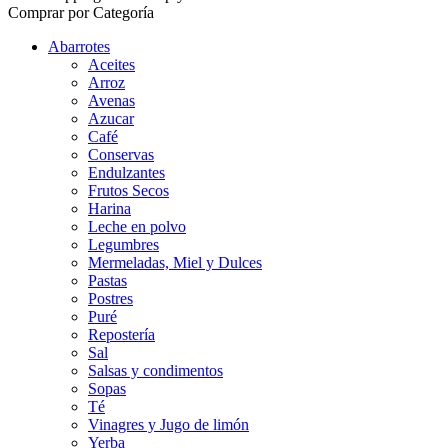
Comprar por Categoría
Abarrotes
Aceites
Arroz
Avenas
Azucar
Café
Conservas
Endulzantes
Frutos Secos
Harina
Leche en polvo
Legumbres
Mermeladas, Miel y Dulces
Pastas
Postres
Puré
Repostería
Sal
Salsas y condimentos
Sopas
Té
Vinagres y Jugo de limón
Yerba