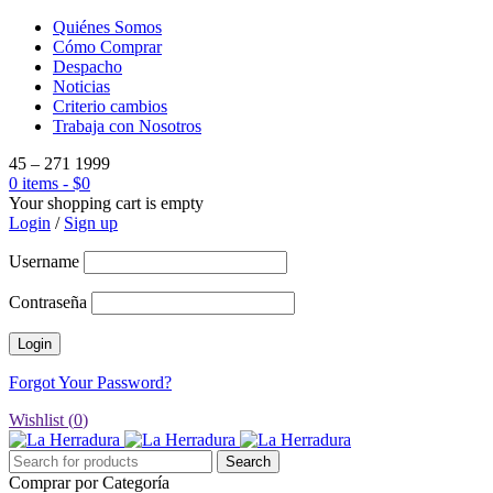
Quiénes Somos
Cómo Comprar
Despacho
Noticias
Criterio cambios
Trabaja con Nosotros
45 – 271 1999
0 items
-
$
0
Your shopping cart is empty
Login
/
Sign up
Username
Contraseña
Forgot Your Password?
Wishlist (
0
)
Comprar por Categoría