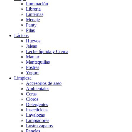
Iluminación
Libreria
Linternas
Menaje
Panty
Pilas
Lácteos
Huevos
Jaleas
Leche líquida y Crema
Manjar
Mantequillas
Postres
Yogurt
Limpieza
Accesorios de aseo
Ambientales
Ceras
Cloros
Detergentes
Insecticidas
Lavalozas
Limpiadores
Lustra zapatos
Papeles