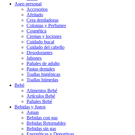
Aseo personal
Accesorios
Afeitado
Cera depiladoras
Colonias y Perfumes
Cosmética
Cremas y lociones
Cuidado bucal
Cuidado del cabello
Desodorantes
Jabones
Pañales de adulto
Pastas dentales
Toallas higiénicas
Toallas húmedas
Bebé
Alimentos Bebé
Artículos Bebé
Pañales Bebé
Bebidas y Jugos
Aguas
Bebidas con gas
Bebidas Retornables
Bebidas sin gas
Energéticas y Deportivas