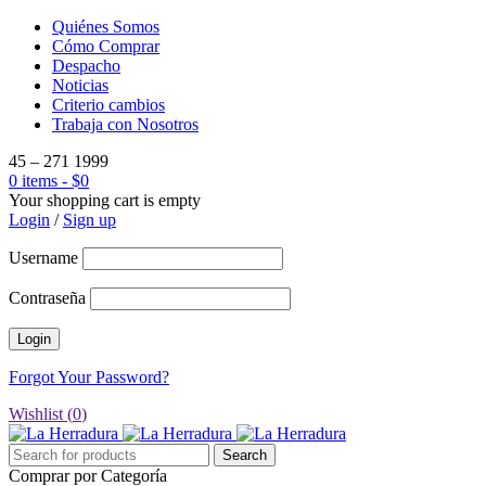
Quiénes Somos
Cómo Comprar
Despacho
Noticias
Criterio cambios
Trabaja con Nosotros
45 – 271 1999
0 items
-
$
0
Your shopping cart is empty
Login
/
Sign up
Username
Contraseña
Forgot Your Password?
Wishlist (
0
)
Comprar por Categoría