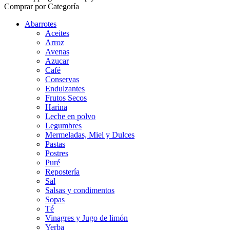
Comprar por Categoría
Abarrotes
Aceites
Arroz
Avenas
Azucar
Café
Conservas
Endulzantes
Frutos Secos
Harina
Leche en polvo
Legumbres
Mermeladas, Miel y Dulces
Pastas
Postres
Puré
Repostería
Sal
Salsas y condimentos
Sopas
Té
Vinagres y Jugo de limón
Yerba