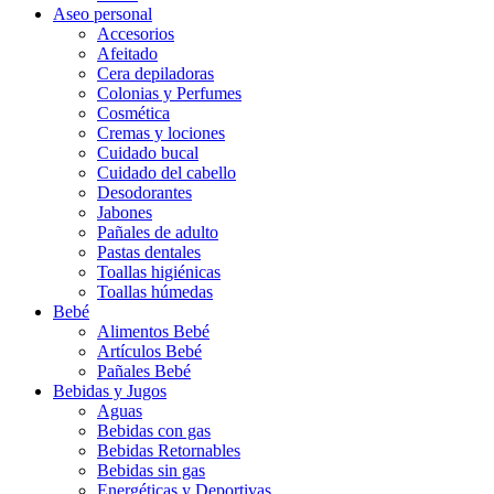
Aseo personal
Accesorios
Afeitado
Cera depiladoras
Colonias y Perfumes
Cosmética
Cremas y lociones
Cuidado bucal
Cuidado del cabello
Desodorantes
Jabones
Pañales de adulto
Pastas dentales
Toallas higiénicas
Toallas húmedas
Bebé
Alimentos Bebé
Artículos Bebé
Pañales Bebé
Bebidas y Jugos
Aguas
Bebidas con gas
Bebidas Retornables
Bebidas sin gas
Energéticas y Deportivas