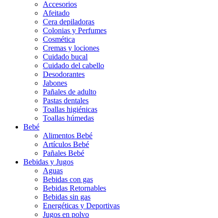
Accesorios
Afeitado
Cera depiladoras
Colonias y Perfumes
Cosmética
Cremas y lociones
Cuidado bucal
Cuidado del cabello
Desodorantes
Jabones
Pañales de adulto
Pastas dentales
Toallas higiénicas
Toallas húmedas
Bebé
Alimentos Bebé
Artículos Bebé
Pañales Bebé
Bebidas y Jugos
Aguas
Bebidas con gas
Bebidas Retornables
Bebidas sin gas
Energéticas y Deportivas
Jugos en polvo