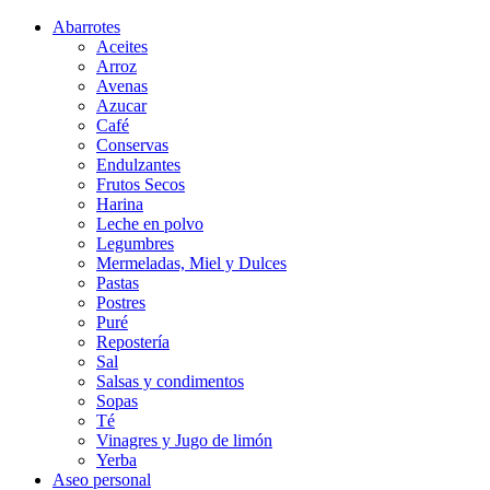
Abarrotes
Aceites
Arroz
Avenas
Azucar
Café
Conservas
Endulzantes
Frutos Secos
Harina
Leche en polvo
Legumbres
Mermeladas, Miel y Dulces
Pastas
Postres
Puré
Repostería
Sal
Salsas y condimentos
Sopas
Té
Vinagres y Jugo de limón
Yerba
Aseo personal