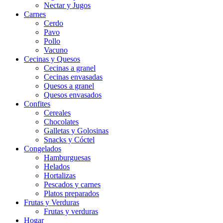
Nectar y Jugos
Carnes
Cerdo
Pavo
Pollo
Vacuno
Cecinas y Quesos
Cecinas a granel
Cecinas envasadas
Quesos a granel
Quesos envasados
Confites
Cereales
Chocolates
Galletas y Golosinas
Snacks y Cóctel
Congelados
Hamburguesas
Helados
Hortalizas
Pescados y carnes
Platos preparados
Frutas y Verduras
Frutas y verduras
Hogar