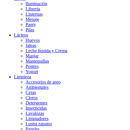
Iluminación
Libreria
Linternas
Menaje
Panty
Pilas
Lácteos
Huevos
Jaleas
Leche líquida y Crema
Manjar
Mantequillas
Postres
Yogurt
Limpieza
Accesorios de aseo
Ambientales
Ceras
Cloros
Detergentes
Insecticidas
Lavalozas
Limpiadores
Lustra zapatos
Papeles