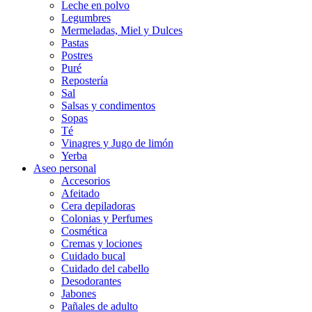
Leche en polvo
Legumbres
Mermeladas, Miel y Dulces
Pastas
Postres
Puré
Repostería
Sal
Salsas y condimentos
Sopas
Té
Vinagres y Jugo de limón
Yerba
Aseo personal
Accesorios
Afeitado
Cera depiladoras
Colonias y Perfumes
Cosmética
Cremas y lociones
Cuidado bucal
Cuidado del cabello
Desodorantes
Jabones
Pañales de adulto