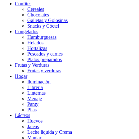
Confites
Cereales
Chocolates
Galletas y Golosinas
Snacks y Cóctel
Congelados
Hamburguesas
Helados
Hortalizas
Pescados y carnes
Platos preparados
Frutas y Verduras
Frutas y verduras
Hogar
Iluminación
Libreria
Linternas
Menaje
Panty
Pilas
Lácteos
Huevos
Jaleas
Leche líquida y Crema
Manjar