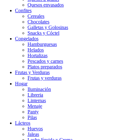
Quesos envasados
Confites
Cereales
Chocolates
Galletas y Golosinas
Snacks y Cóctel
Congelados
Hamburguesas
Helados
Hortalizas
Pescados y carnes
Platos preparados
Frutas y Verduras
Frutas y verduras
Hogar
Iluminación
Libreria
Linternas
Menaje
Panty
Pilas
Lácteos
Huevos
Jaleas
Leche líquida y Crema