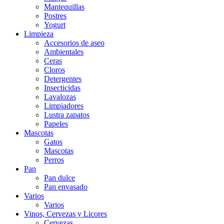
Mantequillas
Postres
Yogurt
Limpieza
Accesorios de aseo
Ambientales
Ceras
Cloros
Detergentes
Insecticidas
Lavalozas
Limpiadores
Lustra zapatos
Papeles
Mascotas
Gatos
Mascotas
Perros
Pan
Pan dulce
Pan envasado
Varios
Varios
Vinos, Cervezas y Licores
Cervezas