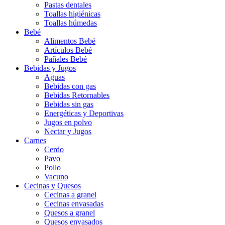
Pastas dentales
Toallas higiénicas
Toallas húmedas
Bebé
Alimentos Bebé
Artículos Bebé
Pañales Bebé
Bebidas y Jugos
Aguas
Bebidas con gas
Bebidas Retornables
Bebidas sin gas
Energéticas y Deportivas
Jugos en polvo
Nectar y Jugos
Carnes
Cerdo
Pavo
Pollo
Vacuno
Cecinas y Quesos
Cecinas a granel
Cecinas envasadas
Quesos a granel
Quesos envasados