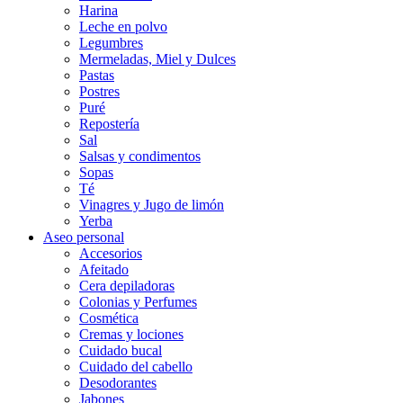
Harina
Leche en polvo
Legumbres
Mermeladas, Miel y Dulces
Pastas
Postres
Puré
Repostería
Sal
Salsas y condimentos
Sopas
Té
Vinagres y Jugo de limón
Yerba
Aseo personal
Accesorios
Afeitado
Cera depiladoras
Colonias y Perfumes
Cosmética
Cremas y lociones
Cuidado bucal
Cuidado del cabello
Desodorantes
Jabones