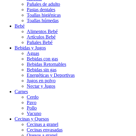
Pañales de adulto
Pastas dentales
Toallas higiénicas
Toallas húmedas
Bebé
Alimentos Bebé
Artículos Bebé
Pañales Bebé
Bebidas y Jugos
Aguas
Bebidas con gas
Bebidas Retornables
Bebidas sin gas
Energéticas y Deportivas
Jugos en polvo
Nectar y Jugos
Carnes
Cerdo
Pavo
Pollo
Vacuno
Cecinas y Quesos
Cecinas a granel
Cecinas envasadas
Quesos a granel