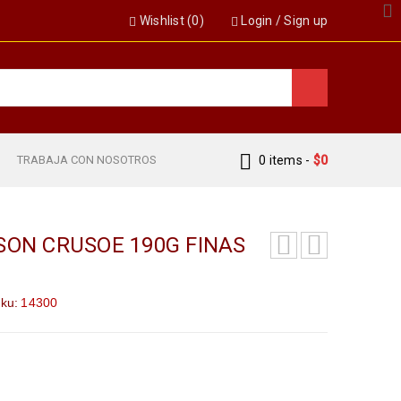
Wishlist (
0
)
Login
/
Sign up
S
TRABAJA CON NOSOTROS
0 items
-
$
0
SON CRUSOE 190G FINAS
ku:
14300