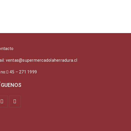
ontacto
ail: ventas@supermercadolaherradura.cl
ono:
45 – 271 1999
ÍGUENOS