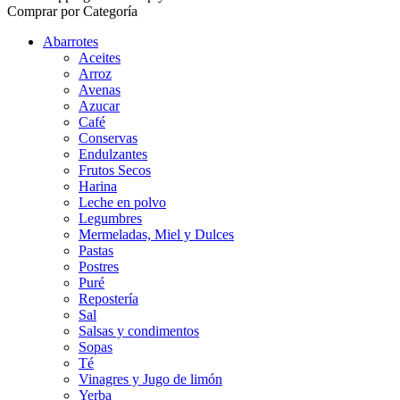
Comprar por Categoría
Abarrotes
Aceites
Arroz
Avenas
Azucar
Café
Conservas
Endulzantes
Frutos Secos
Harina
Leche en polvo
Legumbres
Mermeladas, Miel y Dulces
Pastas
Postres
Puré
Repostería
Sal
Salsas y condimentos
Sopas
Té
Vinagres y Jugo de limón
Yerba