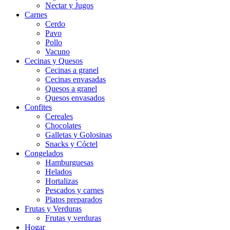
Nectar y Jugos
Carnes
Cerdo
Pavo
Pollo
Vacuno
Cecinas y Quesos
Cecinas a granel
Cecinas envasadas
Quesos a granel
Quesos envasados
Confites
Cereales
Chocolates
Galletas y Golosinas
Snacks y Cóctel
Congelados
Hamburguesas
Helados
Hortalizas
Pescados y carnes
Platos preparados
Frutas y Verduras
Frutas y verduras
Hogar