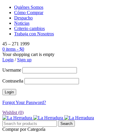
Quiénes Somos
Cómo Comprar
Despacho
Noticias
Criterio cambios
Trabaja con Nosotros
45 – 271 1999
0 items
-
$
0
Your shopping cart is empty
Login
/
Sign up
Username
Contraseña
Forgot Your Password?
Wishlist (
0
)
Comprar por Categoría