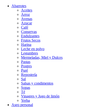
Abarrotes
Aceites
Arroz
Avenas
Azucar
Café
Conservas
Endulzantes
Frutos Secos
Harina
Leche en polvo
Legumbres
Mermeladas, Miel y Dulces
Pastas
Postres
Puré
Repostería
Sal
Salsas y condimentos
Sopas
Té
Vinagres y Jugo de limón
Yerba
Aseo personal