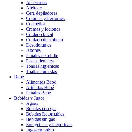
Accesorios
Afeitado
Cera depiladoras
Colonias y Perfumes
Cosmética
Cremas y lociones
Cuidado bucal
Cuidado del cabello
Desodorantes
Jabones
Pañales de adulto
Pastas dentales
Toallas higiénicas
Toallas húmedas
Bebé
Alimentos Bebé
Artículos Bebé
Pañales Bebé
Bebidas y Jugos
Aguas
Bebidas con gas
Bebidas Retornables
Bebidas sin gas
Energéticas y Deportivas
Jugos en polvo