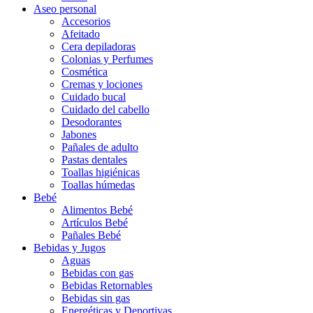
Aseo personal
Accesorios
Afeitado
Cera depiladoras
Colonias y Perfumes
Cosmética
Cremas y lociones
Cuidado bucal
Cuidado del cabello
Desodorantes
Jabones
Pañales de adulto
Pastas dentales
Toallas higiénicas
Toallas húmedas
Bebé
Alimentos Bebé
Artículos Bebé
Pañales Bebé
Bebidas y Jugos
Aguas
Bebidas con gas
Bebidas Retornables
Bebidas sin gas
Energéticas y Deportivas