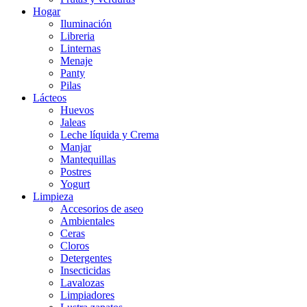
Hogar
Iluminación
Libreria
Linternas
Menaje
Panty
Pilas
Lácteos
Huevos
Jaleas
Leche líquida y Crema
Manjar
Mantequillas
Postres
Yogurt
Limpieza
Accesorios de aseo
Ambientales
Ceras
Cloros
Detergentes
Insecticidas
Lavalozas
Limpiadores