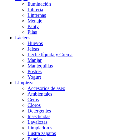
Iluminación
Libreria
Linternas
Menaje
Panty
Pilas
Lácteos
Huevos
Jaleas
Leche líquida y Crema
Manjar
Mantequillas
Postres
Yogurt
Limpieza
Accesorios de aseo
Ambientales
Ceras
Cloros
Detergentes
Insecticidas
Lavalozas
Limpiadores
Lustra zapatos
Papeles