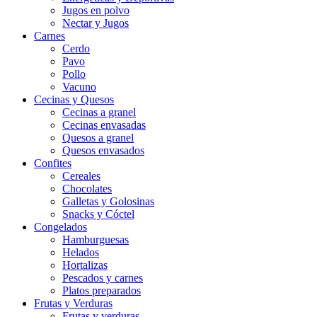
Jugos en polvo
Nectar y Jugos
Carnes
Cerdo
Pavo
Pollo
Vacuno
Cecinas y Quesos
Cecinas a granel
Cecinas envasadas
Quesos a granel
Quesos envasados
Confites
Cereales
Chocolates
Galletas y Golosinas
Snacks y Cóctel
Congelados
Hamburguesas
Helados
Hortalizas
Pescados y carnes
Platos preparados
Frutas y Verduras
Frutas y verduras