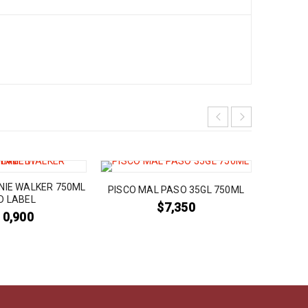
NIE WALKER 750ML
PISCO MAL PASO 35GL 750ML
MAR
D LABEL
$
7,350
10,900