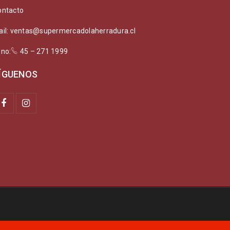
ontacto
ail: ventas@supermercadolaherradura.cl
ono:
45 – 271 1999
ÍGUENOS