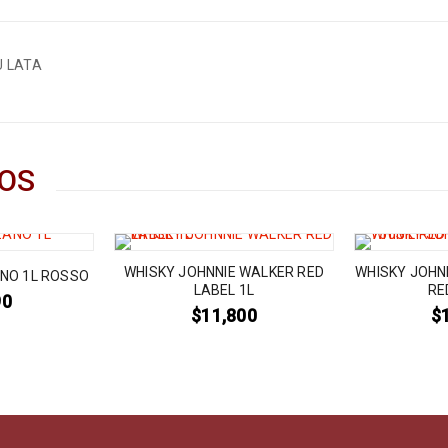
U LATA
OS
WHISKY JOHNNIE WALKER RED
WHISKY JOHN
NO 1L ROSSO
LABEL 1L
RE
90
$
11,800
$