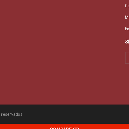
C
M
F
S
 reservados