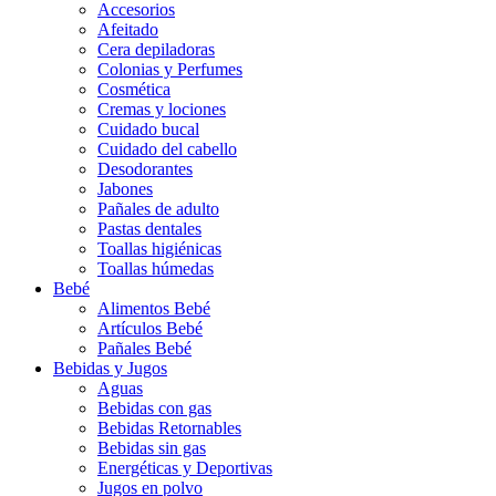
Accesorios
Afeitado
Cera depiladoras
Colonias y Perfumes
Cosmética
Cremas y lociones
Cuidado bucal
Cuidado del cabello
Desodorantes
Jabones
Pañales de adulto
Pastas dentales
Toallas higiénicas
Toallas húmedas
Bebé
Alimentos Bebé
Artículos Bebé
Pañales Bebé
Bebidas y Jugos
Aguas
Bebidas con gas
Bebidas Retornables
Bebidas sin gas
Energéticas y Deportivas
Jugos en polvo