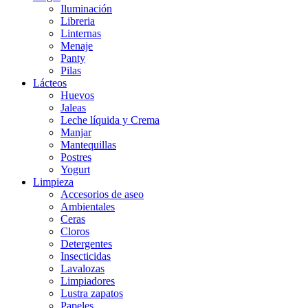
Iluminación
Libreria
Linternas
Menaje
Panty
Pilas
Lácteos
Huevos
Jaleas
Leche líquida y Crema
Manjar
Mantequillas
Postres
Yogurt
Limpieza
Accesorios de aseo
Ambientales
Ceras
Cloros
Detergentes
Insecticidas
Lavalozas
Limpiadores
Lustra zapatos
Papeles