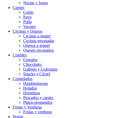
Nectar y Jugos
Carnes
Cerdo
Pavo
Pollo
Vacuno
Cecinas y Quesos
Cecinas a granel
Cecinas envasadas
Quesos a granel
Quesos envasados
Confites
Cereales
Chocolates
Galletas y Golosinas
Snacks y Cóctel
Congelados
Hamburguesas
Helados
Hortalizas
Pescados y carnes
Platos preparados
Frutas y Verduras
Frutas y verduras
Hogar