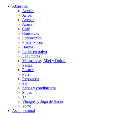
Abarrotes
Aceites
Arroz
Avenas
Azucar
Café
Conservas
Endulzantes
Frutos Secos
Harina
Leche en polvo
Legumbres
Mermeladas, Miel y Dulces
Pastas
Postres
Puré
Repostería
Sal
Salsas y condimentos
Sopas
Té
Vinagres y Jugo de limón
Yerba
Aseo personal