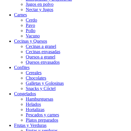
Jugos en polvo
Nectar y Jugos
Carnes
Cerdo
Pavo
Pollo
Vacuno
Cecinas y Quesos
Cecinas a granel
Cecinas envasadas
Quesos a granel
Quesos envasados
Confites
Cereales
Chocolates
Galletas y Golosinas
Snacks y Cóctel
Congelados
Hamburguesas
Helados
Hortalizas
Pescados y carnes
Platos preparados
Frutas y Verduras
Frutas y verduras