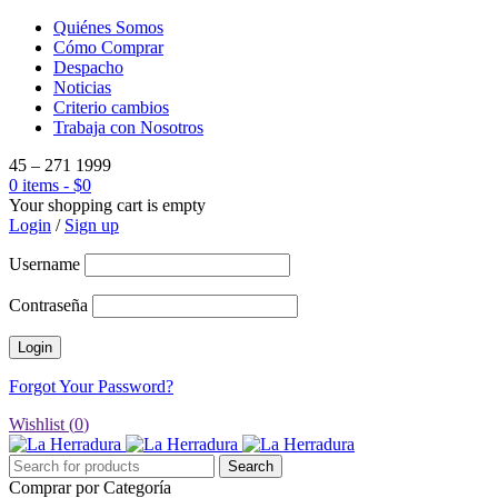
Quiénes Somos
Cómo Comprar
Despacho
Noticias
Criterio cambios
Trabaja con Nosotros
45 – 271 1999
0 items
-
$
0
Your shopping cart is empty
Login
/
Sign up
Username
Contraseña
Forgot Your Password?
Wishlist (
0
)
Comprar por Categoría