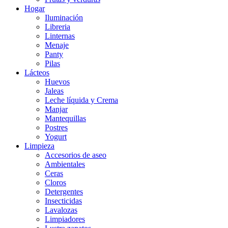
Hogar
Iluminación
Libreria
Linternas
Menaje
Panty
Pilas
Lácteos
Huevos
Jaleas
Leche líquida y Crema
Manjar
Mantequillas
Postres
Yogurt
Limpieza
Accesorios de aseo
Ambientales
Ceras
Cloros
Detergentes
Insecticidas
Lavalozas
Limpiadores