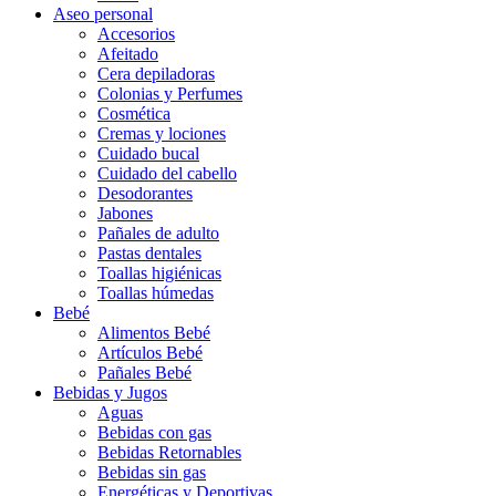
Aseo personal
Accesorios
Afeitado
Cera depiladoras
Colonias y Perfumes
Cosmética
Cremas y lociones
Cuidado bucal
Cuidado del cabello
Desodorantes
Jabones
Pañales de adulto
Pastas dentales
Toallas higiénicas
Toallas húmedas
Bebé
Alimentos Bebé
Artículos Bebé
Pañales Bebé
Bebidas y Jugos
Aguas
Bebidas con gas
Bebidas Retornables
Bebidas sin gas
Energéticas y Deportivas