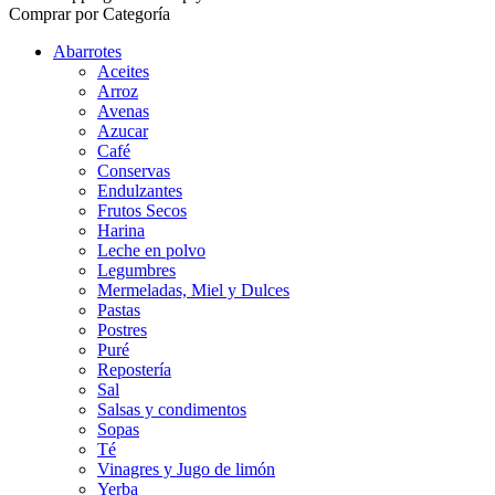
Comprar por Categoría
Abarrotes
Aceites
Arroz
Avenas
Azucar
Café
Conservas
Endulzantes
Frutos Secos
Harina
Leche en polvo
Legumbres
Mermeladas, Miel y Dulces
Pastas
Postres
Puré
Repostería
Sal
Salsas y condimentos
Sopas
Té
Vinagres y Jugo de limón
Yerba