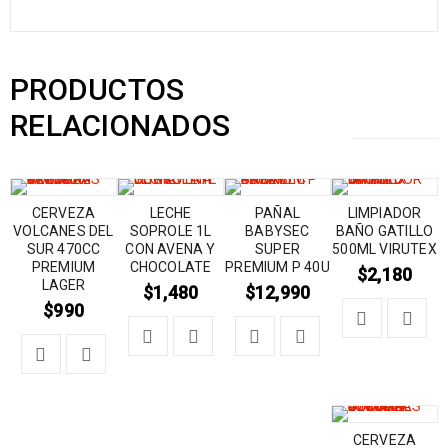
PRODUCTOS
RELACIONADOS
CERVEZA
LECHE
PAÑAL
LIMPIADOR
VOLCANES DEL
SOPROLE 1L
BABYSEC
BAÑO GATILLO
SUR 470CC
CON AVENA Y
SUPER
500ML VIRUTEX
PREMIUM
CHOCOLATE
PREMIUM P 40U
$
2,180
LAGER
$
1,480
$
12,990
$
990
CERVEZA