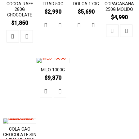
COCOA RAFF
TRAD 50G
DOLCA 170G
COPACABANA
280G
250G MOLIDO
$
2,990
$
5,690
CHOCOLATE
$
4,990
$
1,850
MILO 1000G
$
9,870
COLA CAO
CHOCOLATE SIN