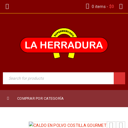
0 items
-
$
0
COMPRAR POR CATEGORÍA