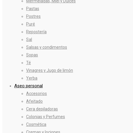
Mermeladas, Miel y Dulces
Pastas
Postres
Puré
Repostería
Sal
Salsas y condimentos
Sopas
Té
Vinagres y Jugo de limón
Yerba
Aseo personal
Accesorios
Afeitado
Cera depiladoras
Colonias y Perfumes
Cosmética
Cremas y lociones