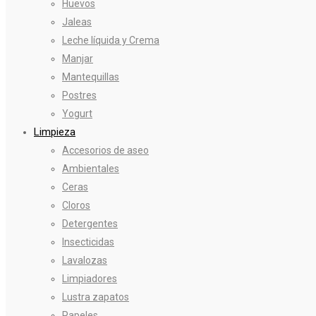
Huevos
Jaleas
Leche líquida y Crema
Manjar
Mantequillas
Postres
Yogurt
Limpieza
Accesorios de aseo
Ambientales
Ceras
Cloros
Detergentes
Insecticidas
Lavalozas
Limpiadores
Lustra zapatos
Papeles