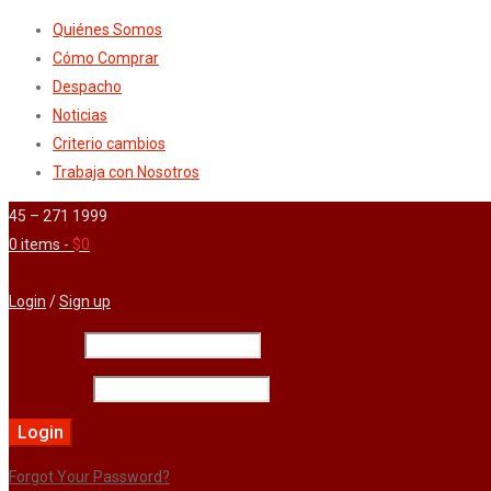
Quiénes Somos
Cómo Comprar
Despacho
Noticias
Criterio cambios
Trabaja con Nosotros
45 – 271 1999
0 items
-
$
0
Your shopping cart is empty
Login
/
Sign up
Username
Contraseña
Forgot Your Password?