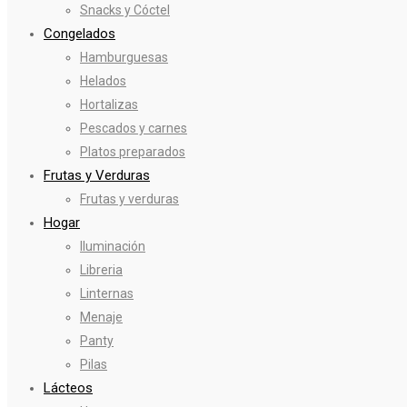
Snacks y Cóctel
Congelados
Hamburguesas
Helados
Hortalizas
Pescados y carnes
Platos preparados
Frutas y Verduras
Frutas y verduras
Hogar
Iluminación
Libreria
Linternas
Menaje
Panty
Pilas
Lácteos