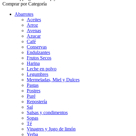
Comprar por Categoría
Abarrotes
Aceites
Arroz
Avenas
Azucar
Café
Conservas
Endulzantes
Frutos Secos
Harina
Leche en polvo
Legumbres
Mermeladas, Miel y Dulces
Pastas
Postres
Puré
Repostería
Sal
Salsas y condimentos
Sopas
Té
Vinagres y Jugo de limón
Yerba