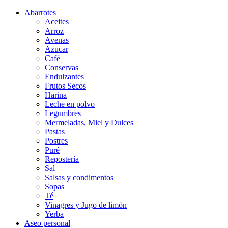
Abarrotes
Aceites
Arroz
Avenas
Azucar
Café
Conservas
Endulzantes
Frutos Secos
Harina
Leche en polvo
Legumbres
Mermeladas, Miel y Dulces
Pastas
Postres
Puré
Repostería
Sal
Salsas y condimentos
Sopas
Té
Vinagres y Jugo de limón
Yerba
Aseo personal