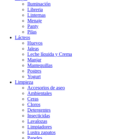
Iluminación
Libreria
Linternas
Menaje
Panty
Pilas
Lácteos
Huevos
Jaleas
Leche líquida y Crema
Manjar
Mantequillas
Postres
Yogurt
Limpieza
Accesorios de aseo
Ambientales
Ceras
Cloros
Detergentes
Insecticidas
Lavalozas
Limpiadores
Lustra zapatos
Papeles