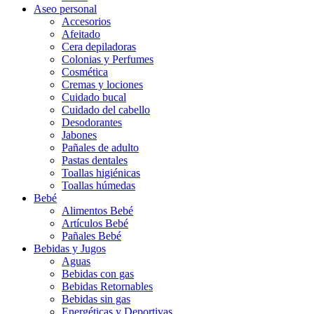
Aseo personal
Accesorios
Afeitado
Cera depiladoras
Colonias y Perfumes
Cosmética
Cremas y lociones
Cuidado bucal
Cuidado del cabello
Desodorantes
Jabones
Pañales de adulto
Pastas dentales
Toallas higiénicas
Toallas húmedas
Bebé
Alimentos Bebé
Artículos Bebé
Pañales Bebé
Bebidas y Jugos
Aguas
Bebidas con gas
Bebidas Retornables
Bebidas sin gas
Energéticas y Deportivas