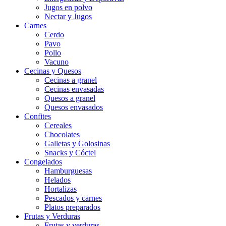
Jugos en polvo
Nectar y Jugos
Carnes
Cerdo
Pavo
Pollo
Vacuno
Cecinas y Quesos
Cecinas a granel
Cecinas envasadas
Quesos a granel
Quesos envasados
Confites
Cereales
Chocolates
Galletas y Golosinas
Snacks y Cóctel
Congelados
Hamburguesas
Helados
Hortalizas
Pescados y carnes
Platos preparados
Frutas y Verduras
Frutas y verduras