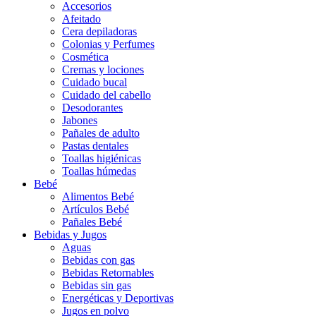
Accesorios
Afeitado
Cera depiladoras
Colonias y Perfumes
Cosmética
Cremas y lociones
Cuidado bucal
Cuidado del cabello
Desodorantes
Jabones
Pañales de adulto
Pastas dentales
Toallas higiénicas
Toallas húmedas
Bebé
Alimentos Bebé
Artículos Bebé
Pañales Bebé
Bebidas y Jugos
Aguas
Bebidas con gas
Bebidas Retornables
Bebidas sin gas
Energéticas y Deportivas
Jugos en polvo