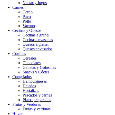
Nectar y Jugos
Carnes
Cerdo
Pavo
Pollo
Vacuno
Cecinas y Quesos
Cecinas a granel
Cecinas envasadas
Quesos a granel
Quesos envasados
Confites
Cereales
Chocolates
Galletas y Golosinas
Snacks y Cóctel
Congelados
Hamburguesas
Helados
Hortalizas
Pescados y carnes
Platos preparados
Frutas y Verduras
Frutas y verduras
Hogar