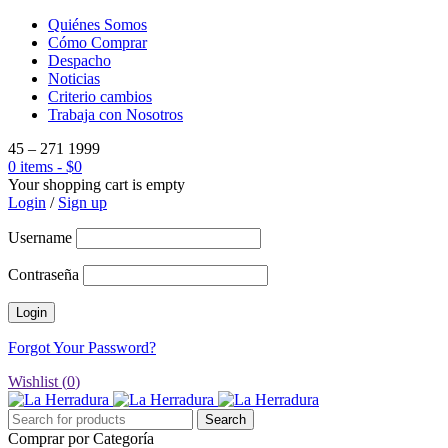
Quiénes Somos
Cómo Comprar
Despacho
Noticias
Criterio cambios
Trabaja con Nosotros
45 – 271 1999
0 items
-
$
0
Your shopping cart is empty
Login
/
Sign up
Username
Contraseña
Forgot Your Password?
Wishlist (
0
)
Comprar por Categoría