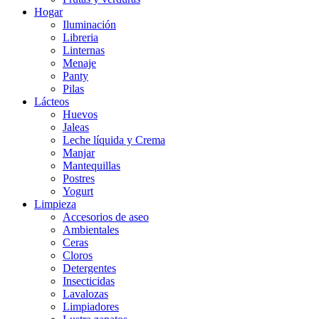
Hogar
Iluminación
Libreria
Linternas
Menaje
Panty
Pilas
Lácteos
Huevos
Jaleas
Leche líquida y Crema
Manjar
Mantequillas
Postres
Yogurt
Limpieza
Accesorios de aseo
Ambientales
Ceras
Cloros
Detergentes
Insecticidas
Lavalozas
Limpiadores