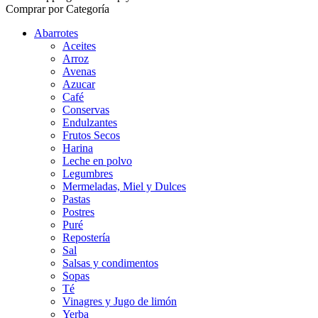
Comprar por Categoría
Abarrotes
Aceites
Arroz
Avenas
Azucar
Café
Conservas
Endulzantes
Frutos Secos
Harina
Leche en polvo
Legumbres
Mermeladas, Miel y Dulces
Pastas
Postres
Puré
Repostería
Sal
Salsas y condimentos
Sopas
Té
Vinagres y Jugo de limón
Yerba