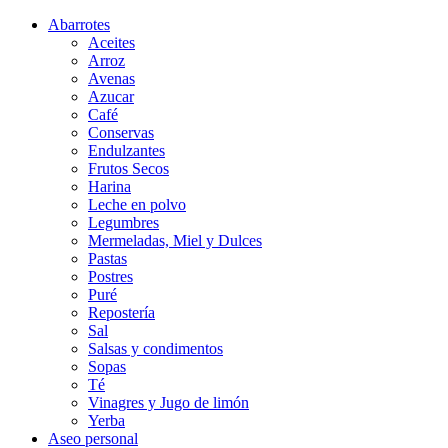
Abarrotes
Aceites
Arroz
Avenas
Azucar
Café
Conservas
Endulzantes
Frutos Secos
Harina
Leche en polvo
Legumbres
Mermeladas, Miel y Dulces
Pastas
Postres
Puré
Repostería
Sal
Salsas y condimentos
Sopas
Té
Vinagres y Jugo de limón
Yerba
Aseo personal