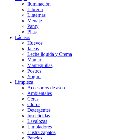
Iluminación
Libreria
Linternas
Menaje
Panty
Pilas
Lácteos
Huevos
Jaleas
Leche líquida y Crema
Manjar
Mantequillas
Postres
Yogurt
Limpieza
Accesorios de aseo
Ambientales
Ceras
Cloros
Detergentes
Insecticidas
Lavalozas
Limpiadores
Lustra zapatos
Papeles