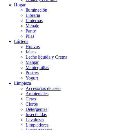
Hogar
Iluminación
Libreria
Linternas
Menaje
Panty
Pilas
Lácteos
Huevos
Jaleas
Leche líquida y Crema
Manjar
Mantequillas
Postres
Yogurt
Limpieza
Accesorios de aseo
Ambientales
Ceras
Cloros
Detergentes
Insecticidas
Lavalozas
Limpiadores