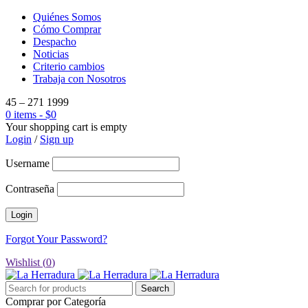
Quiénes Somos
Cómo Comprar
Despacho
Noticias
Criterio cambios
Trabaja con Nosotros
45 – 271 1999
0 items
-
$
0
Your shopping cart is empty
Login
/
Sign up
Username
Contraseña
Forgot Your Password?
Wishlist (
0
)
Comprar por Categoría