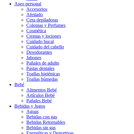
Aseo personal
Accesorios
Afeitado
Cera depiladoras
Colonias y Perfumes
Cosmética
Cremas y lociones
Cuidado bucal
Cuidado del cabello
Desodorantes
Jabones
Pañales de adulto
Pastas dentales
Toallas higiénicas
Toallas húmedas
Bebé
Alimentos Bebé
Artículos Bebé
Pañales Bebé
Bebidas y Jugos
Aguas
Bebidas con gas
Bebidas Retornables
Bebidas sin gas
Energéticas y Deportivas