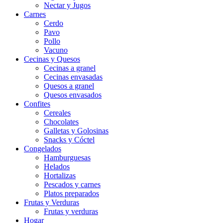
Nectar y Jugos
Carnes
Cerdo
Pavo
Pollo
Vacuno
Cecinas y Quesos
Cecinas a granel
Cecinas envasadas
Quesos a granel
Quesos envasados
Confites
Cereales
Chocolates
Galletas y Golosinas
Snacks y Cóctel
Congelados
Hamburguesas
Helados
Hortalizas
Pescados y carnes
Platos preparados
Frutas y Verduras
Frutas y verduras
Hogar