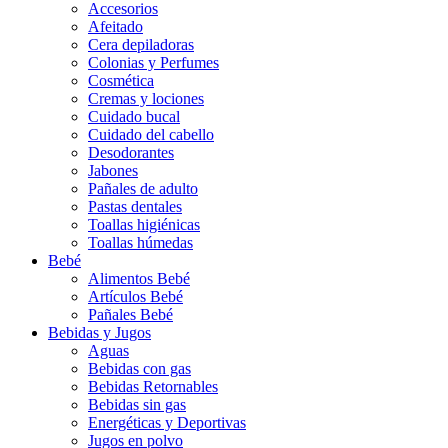
Accesorios
Afeitado
Cera depiladoras
Colonias y Perfumes
Cosmética
Cremas y lociones
Cuidado bucal
Cuidado del cabello
Desodorantes
Jabones
Pañales de adulto
Pastas dentales
Toallas higiénicas
Toallas húmedas
Bebé
Alimentos Bebé
Artículos Bebé
Pañales Bebé
Bebidas y Jugos
Aguas
Bebidas con gas
Bebidas Retornables
Bebidas sin gas
Energéticas y Deportivas
Jugos en polvo