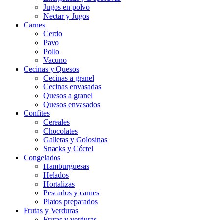
Jugos en polvo
Nectar y Jugos
Carnes
Cerdo
Pavo
Pollo
Vacuno
Cecinas y Quesos
Cecinas a granel
Cecinas envasadas
Quesos a granel
Quesos envasados
Confites
Cereales
Chocolates
Galletas y Golosinas
Snacks y Cóctel
Congelados
Hamburguesas
Helados
Hortalizas
Pescados y carnes
Platos preparados
Frutas y Verduras
Frutas y verduras