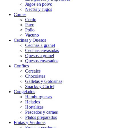
Jugos en polvo
Nectar y Jugos
Carnes
Cerdo
Pavo
Pollo
Vacuno
Cecinas y Quesos
Cecinas a granel
Cecinas envasadas
Quesos a granel
Quesos envasados
Confites
Cereales
Chocolates
Galletas y Golosinas
Snacks y Cóctel
Congelados
Hamburguesas
Helados
Hortalizas
Pescados y carnes
Platos preparados
Frutas y Verduras
Frutas y verduras