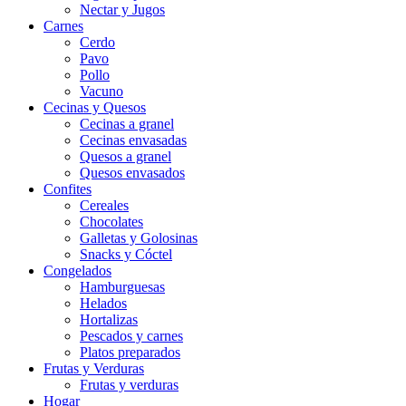
Nectar y Jugos
Carnes
Cerdo
Pavo
Pollo
Vacuno
Cecinas y Quesos
Cecinas a granel
Cecinas envasadas
Quesos a granel
Quesos envasados
Confites
Cereales
Chocolates
Galletas y Golosinas
Snacks y Cóctel
Congelados
Hamburguesas
Helados
Hortalizas
Pescados y carnes
Platos preparados
Frutas y Verduras
Frutas y verduras
Hogar