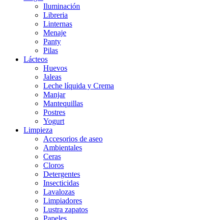
Iluminación
Libreria
Linternas
Menaje
Panty
Pilas
Lácteos
Huevos
Jaleas
Leche líquida y Crema
Manjar
Mantequillas
Postres
Yogurt
Limpieza
Accesorios de aseo
Ambientales
Ceras
Cloros
Detergentes
Insecticidas
Lavalozas
Limpiadores
Lustra zapatos
Papeles