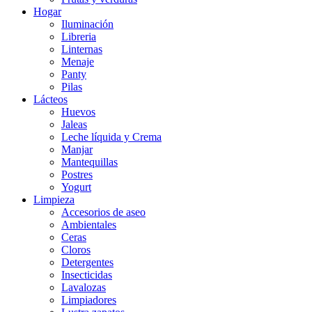
Hogar
Iluminación
Libreria
Linternas
Menaje
Panty
Pilas
Lácteos
Huevos
Jaleas
Leche líquida y Crema
Manjar
Mantequillas
Postres
Yogurt
Limpieza
Accesorios de aseo
Ambientales
Ceras
Cloros
Detergentes
Insecticidas
Lavalozas
Limpiadores