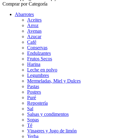
Comprar por Categoría
Abarrotes
Aceites
Arroz
Avenas
Azucar
Café
Conservas
Endulzantes
Frutos Secos
Harina
Leche en polvo
Legumbres
Mermeladas, Miel y Dulces
Pastas
Postres
Puré
Repostería
Sal
Salsas y condimentos
Sopas
Té
Vinagres y Jugo de limón
Yerba