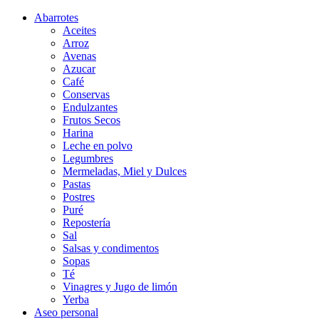
Abarrotes
Aceites
Arroz
Avenas
Azucar
Café
Conservas
Endulzantes
Frutos Secos
Harina
Leche en polvo
Legumbres
Mermeladas, Miel y Dulces
Pastas
Postres
Puré
Repostería
Sal
Salsas y condimentos
Sopas
Té
Vinagres y Jugo de limón
Yerba
Aseo personal