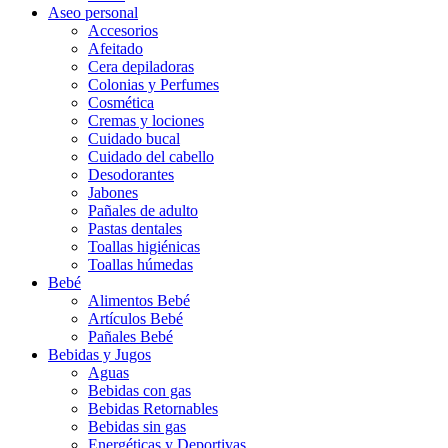
Aseo personal
Accesorios
Afeitado
Cera depiladoras
Colonias y Perfumes
Cosmética
Cremas y lociones
Cuidado bucal
Cuidado del cabello
Desodorantes
Jabones
Pañales de adulto
Pastas dentales
Toallas higiénicas
Toallas húmedas
Bebé
Alimentos Bebé
Artículos Bebé
Pañales Bebé
Bebidas y Jugos
Aguas
Bebidas con gas
Bebidas Retornables
Bebidas sin gas
Energéticas y Deportivas