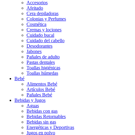
Accesorios
Afeitado
Cera depiladoras
Colonias y Perfumes
Cosmética
Cremas y lociones
Cuidado bucal
Cuidado del cabello
Desodorantes
Jabones
Pañales de adulto
Pastas dentales
Toallas higiénicas
Toallas húmedas
Bebé
Alimentos Bebé
Artículos Bebé
Pañales Bebé
Bebidas y Jugos
Aguas
Bebidas con gas
Bebidas Retornables
Bebidas sin gas
Energéticas y Deportivas
Jugos en polvo