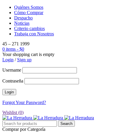
Quiénes Somos
Cómo Comprar
Despacho
Noticias
Criterio cambios
Trabaja con Nosotros
45 – 271 1999
0 items
-
$
0
Your shopping cart is empty
Login
/
Sign up
Username
Contraseña
Forgot Your Password?
Wishlist (
0
)
Comprar por Categoría