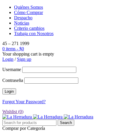
Quiénes Somos
Cómo Comprar
Despacho
Noticias
Criterio cambios
Trabaja con Nosotros
45 – 271 1999
0 items
-
$
0
Your shopping cart is empty
Login
/
Sign up
Username
Contraseña
Forgot Your Password?
Wishlist (
0
)
Comprar por Categoría