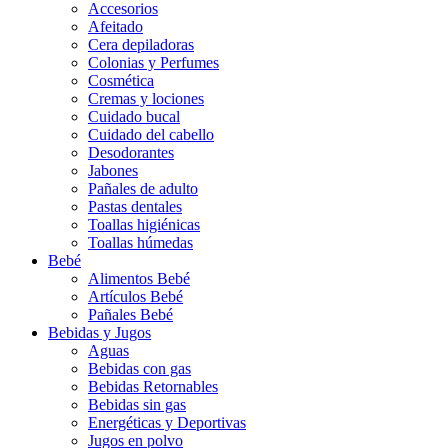
Accesorios
Afeitado
Cera depiladoras
Colonias y Perfumes
Cosmética
Cremas y lociones
Cuidado bucal
Cuidado del cabello
Desodorantes
Jabones
Pañales de adulto
Pastas dentales
Toallas higiénicas
Toallas húmedas
Bebé
Alimentos Bebé
Artículos Bebé
Pañales Bebé
Bebidas y Jugos
Aguas
Bebidas con gas
Bebidas Retornables
Bebidas sin gas
Energéticas y Deportivas
Jugos en polvo