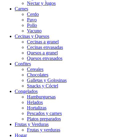
Nectar y Jugos
Carnes
Cerdo
Pavo
Pollo
Vacuno
Cecinas y Quesos
Cecinas a granel
Cecinas envasadas
Quesos a granel
Quesos envasados
Confites
Cereales
Chocolates
Galletas y Golosinas
Snacks y Cóctel
Congelados
Hamburguesas
Helados
Hortalizas
Pescados y carnes
Platos preparados
Frutas y Verduras
Frutas y verduras
Hogar