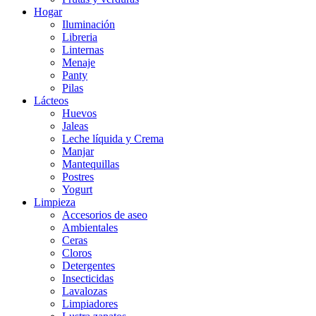
Hogar
Iluminación
Libreria
Linternas
Menaje
Panty
Pilas
Lácteos
Huevos
Jaleas
Leche líquida y Crema
Manjar
Mantequillas
Postres
Yogurt
Limpieza
Accesorios de aseo
Ambientales
Ceras
Cloros
Detergentes
Insecticidas
Lavalozas
Limpiadores