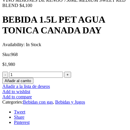
VINO MISIONES DE RENGO 750ML MEDIUM SWEET RED
BLEND
$
4,100
BEBIDA 1.5L PET AGUA
TONICA CANADA DAY
Availability:
In Stock
Sku:
968
$
1,980
Añadir al carrito
Añadir a la lista de deseos
Add to wishlist
Add to compare
Categories:
Bebidas con gas
,
Bebidas y Jugos
Tweet
Share
Pinterest