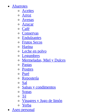
Abarrotes
Aceites
Arroz
Avenas
Azucar
Café
Conservas
Endulzantes
Frutos Secos
Harina
Leche en polvo
Legumbres
Mermeladas, Miel y Dulces
Pastas
Postres
Puré
Repostería
Sal
Salsas y condimentos
Sopas
Té
Vinagres y Jugo de limón
Yerba
Aseo personal