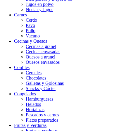
Jugos en polvo
Nectar y Jugos
Carnes
Cerdo
Pavo
Pollo
Vacuno
Cecinas y Quesos
Cecinas a granel
Cecinas envasadas
Quesos a granel
Quesos envasados
Confites
Cereales
Chocolates
Galletas y Golosinas
Snacks y Cóctel
Congelados
Hamburguesas
Helados
Hortalizas
Pescados y carnes
Platos preparados
Frutas y Verduras
Frutas y verduras