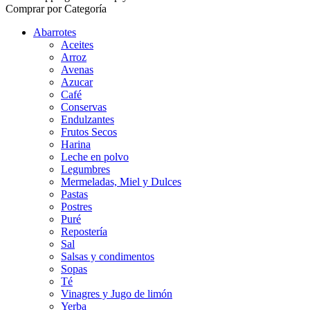
Comprar por Categoría
Abarrotes
Aceites
Arroz
Avenas
Azucar
Café
Conservas
Endulzantes
Frutos Secos
Harina
Leche en polvo
Legumbres
Mermeladas, Miel y Dulces
Pastas
Postres
Puré
Repostería
Sal
Salsas y condimentos
Sopas
Té
Vinagres y Jugo de limón
Yerba