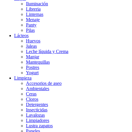
Iluminación
Libreria
Linternas
Menaje
Panty
Pilas
Lácteos
Huevos
Jaleas
Leche líquida y Crema
Manjar
Mantequillas
Postres
Yogurt
Limpieza
Accesorios de aseo
Ambientales
Ceras
Cloros
Detergentes
Insecticidas
Lavalozas
Limpiadores
Lustra zapatos
Papeles