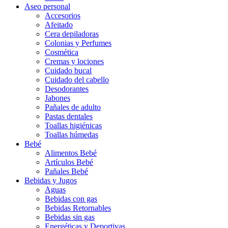
Aseo personal
Accesorios
Afeitado
Cera depiladoras
Colonias y Perfumes
Cosmética
Cremas y lociones
Cuidado bucal
Cuidado del cabello
Desodorantes
Jabones
Pañales de adulto
Pastas dentales
Toallas higiénicas
Toallas húmedas
Bebé
Alimentos Bebé
Artículos Bebé
Pañales Bebé
Bebidas y Jugos
Aguas
Bebidas con gas
Bebidas Retornables
Bebidas sin gas
Energéticas y Deportivas