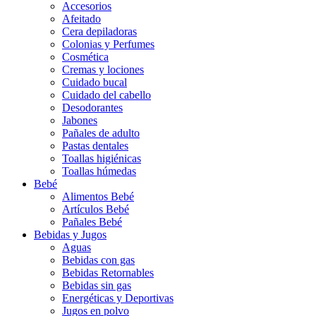
Accesorios
Afeitado
Cera depiladoras
Colonias y Perfumes
Cosmética
Cremas y lociones
Cuidado bucal
Cuidado del cabello
Desodorantes
Jabones
Pañales de adulto
Pastas dentales
Toallas higiénicas
Toallas húmedas
Bebé
Alimentos Bebé
Artículos Bebé
Pañales Bebé
Bebidas y Jugos
Aguas
Bebidas con gas
Bebidas Retornables
Bebidas sin gas
Energéticas y Deportivas
Jugos en polvo