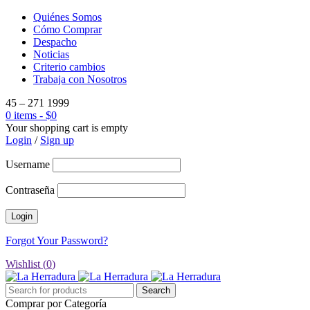
Quiénes Somos
Cómo Comprar
Despacho
Noticias
Criterio cambios
Trabaja con Nosotros
45 – 271 1999
0 items
-
$
0
Your shopping cart is empty
Login
/
Sign up
Username
Contraseña
Forgot Your Password?
Wishlist (
0
)
Comprar por Categoría