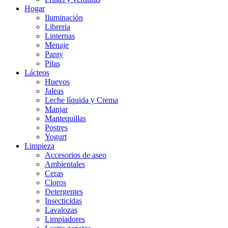
Hogar
Iluminación
Libreria
Linternas
Menaje
Panty
Pilas
Lácteos
Huevos
Jaleas
Leche líquida y Crema
Manjar
Mantequillas
Postres
Yogurt
Limpieza
Accesorios de aseo
Ambientales
Ceras
Cloros
Detergentes
Insecticidas
Lavalozas
Limpiadores