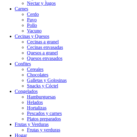
Nectar y Jugos
Carnes
Cerdo
Pavo
Pollo
Vacuno
Cecinas y Quesos
Cecinas a granel
Cecinas envasadas
Quesos a granel
Quesos envasados
Confites
Cereales
Chocolates
Galletas y Golosinas
Snacks y Cóctel
Congelados
Hamburguesas
Helados
Hortalizas
Pescados y carnes
Platos preparados
Frutas y Verduras
Frutas y verduras
Hogar