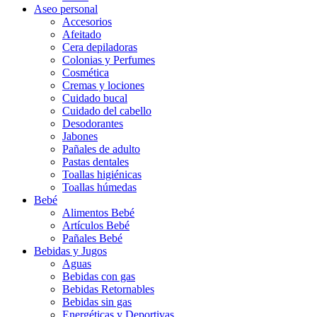
Aseo personal
Accesorios
Afeitado
Cera depiladoras
Colonias y Perfumes
Cosmética
Cremas y lociones
Cuidado bucal
Cuidado del cabello
Desodorantes
Jabones
Pañales de adulto
Pastas dentales
Toallas higiénicas
Toallas húmedas
Bebé
Alimentos Bebé
Artículos Bebé
Pañales Bebé
Bebidas y Jugos
Aguas
Bebidas con gas
Bebidas Retornables
Bebidas sin gas
Energéticas y Deportivas