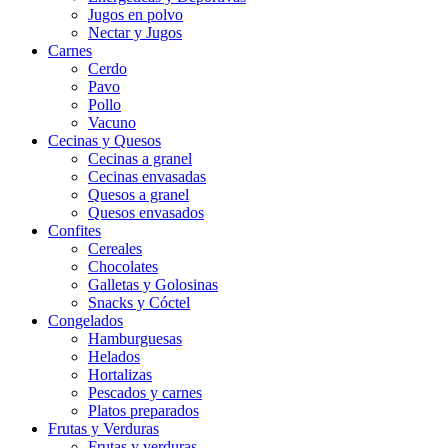
Jugos en polvo
Nectar y Jugos
Carnes
Cerdo
Pavo
Pollo
Vacuno
Cecinas y Quesos
Cecinas a granel
Cecinas envasadas
Quesos a granel
Quesos envasados
Confites
Cereales
Chocolates
Galletas y Golosinas
Snacks y Cóctel
Congelados
Hamburguesas
Helados
Hortalizas
Pescados y carnes
Platos preparados
Frutas y Verduras
Frutas y verduras