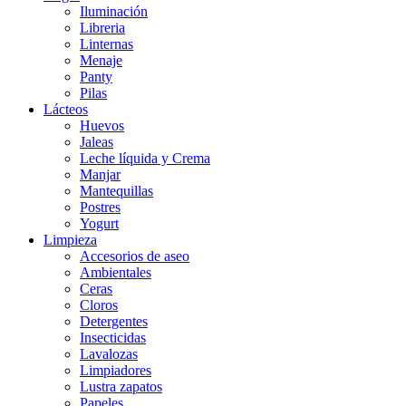
Iluminación
Libreria
Linternas
Menaje
Panty
Pilas
Lácteos
Huevos
Jaleas
Leche líquida y Crema
Manjar
Mantequillas
Postres
Yogurt
Limpieza
Accesorios de aseo
Ambientales
Ceras
Cloros
Detergentes
Insecticidas
Lavalozas
Limpiadores
Lustra zapatos
Papeles