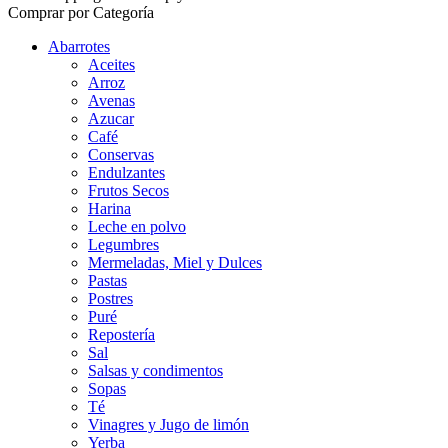
Comprar por Categoría
Abarrotes
Aceites
Arroz
Avenas
Azucar
Café
Conservas
Endulzantes
Frutos Secos
Harina
Leche en polvo
Legumbres
Mermeladas, Miel y Dulces
Pastas
Postres
Puré
Repostería
Sal
Salsas y condimentos
Sopas
Té
Vinagres y Jugo de limón
Yerba