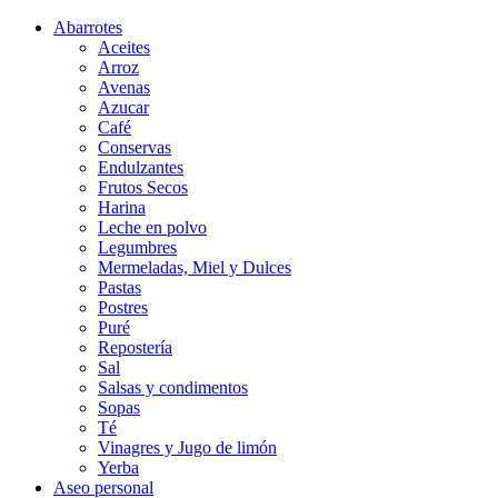
Abarrotes
Aceites
Arroz
Avenas
Azucar
Café
Conservas
Endulzantes
Frutos Secos
Harina
Leche en polvo
Legumbres
Mermeladas, Miel y Dulces
Pastas
Postres
Puré
Repostería
Sal
Salsas y condimentos
Sopas
Té
Vinagres y Jugo de limón
Yerba
Aseo personal