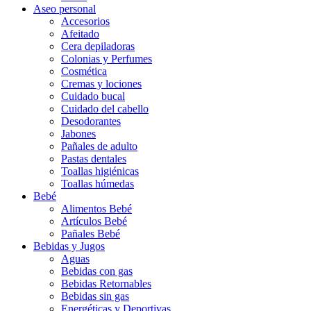
Aseo personal
Accesorios
Afeitado
Cera depiladoras
Colonias y Perfumes
Cosmética
Cremas y lociones
Cuidado bucal
Cuidado del cabello
Desodorantes
Jabones
Pañales de adulto
Pastas dentales
Toallas higiénicas
Toallas húmedas
Bebé
Alimentos Bebé
Artículos Bebé
Pañales Bebé
Bebidas y Jugos
Aguas
Bebidas con gas
Bebidas Retornables
Bebidas sin gas
Energéticas y Deportivas