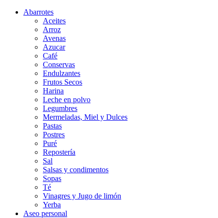
Abarrotes
Aceites
Arroz
Avenas
Azucar
Café
Conservas
Endulzantes
Frutos Secos
Harina
Leche en polvo
Legumbres
Mermeladas, Miel y Dulces
Pastas
Postres
Puré
Repostería
Sal
Salsas y condimentos
Sopas
Té
Vinagres y Jugo de limón
Yerba
Aseo personal