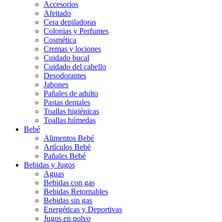
Accesorios
Afeitado
Cera depiladoras
Colonias y Perfumes
Cosmética
Cremas y lociones
Cuidado bucal
Cuidado del cabello
Desodorantes
Jabones
Pañales de adulto
Pastas dentales
Toallas higiénicas
Toallas húmedas
Bebé
Alimentos Bebé
Artículos Bebé
Pañales Bebé
Bebidas y Jugos
Aguas
Bebidas con gas
Bebidas Retornables
Bebidas sin gas
Energéticas y Deportivas
Jugos en polvo