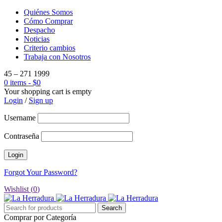
Quiénes Somos
Cómo Comprar
Despacho
Noticias
Criterio cambios
Trabaja con Nosotros
45 – 271 1999
0 items
-
$
0
Your shopping cart is empty
Login
/
Sign up
Username
Contraseña
Forgot Your Password?
Wishlist (
0
)
Comprar por Categoría