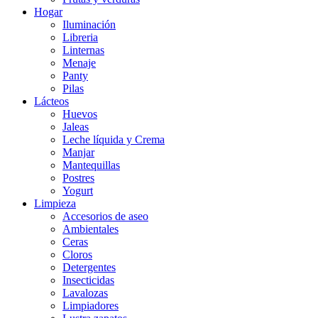
Hogar
Iluminación
Libreria
Linternas
Menaje
Panty
Pilas
Lácteos
Huevos
Jaleas
Leche líquida y Crema
Manjar
Mantequillas
Postres
Yogurt
Limpieza
Accesorios de aseo
Ambientales
Ceras
Cloros
Detergentes
Insecticidas
Lavalozas
Limpiadores