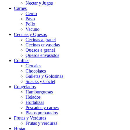
Nectar y Jugos
Carnes
Cerdo
Pavo
Pollo
Vacuno
Cecinas y Quesos
Cecinas a granel
Cecinas envasadas
Quesos a granel
Quesos envasados
Confites
Cereales
Chocolates
Galletas y Golosinas
Snacks y Cóctel
Congelados
Hamburguesas
Helados
Hortalizas
Pescados y carnes
Platos preparados
Frutas y Verduras
Frutas y verduras
Hogar