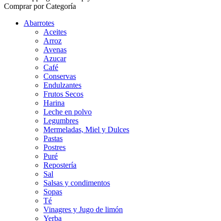
Comprar por Categoría
Abarrotes
Aceites
Arroz
Avenas
Azucar
Café
Conservas
Endulzantes
Frutos Secos
Harina
Leche en polvo
Legumbres
Mermeladas, Miel y Dulces
Pastas
Postres
Puré
Repostería
Sal
Salsas y condimentos
Sopas
Té
Vinagres y Jugo de limón
Yerba