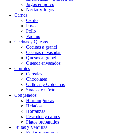
Jugos en polvo
Nectar y Jugos
Carnes
Cerdo
Pavo
Pollo
Vacuno
Cecinas y Quesos
Cecinas a granel
Cecinas envasadas
Quesos a granel
Quesos envasados
Confites
Cereales
Chocolates
Galletas y Golosinas
Snacks y Cóctel
Congelados
Hamburguesas
Helados
Hortalizas
Pescados y carnes
Platos preparados
Frutas y Verduras
Frutas y verduras