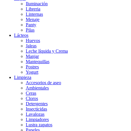
Iluminación
Libreria
Linternas
Menaje
Panty
Pilas
Lácteos
Huevos
Jaleas
Leche líquida y Crema
Manjar
Mantequillas
Postres
Yogurt
Limpieza
Accesorios de aseo
Ambientales
Ceras
Cloros
Detergentes
Insecticidas
Lavalozas
Limpiadores
Lustra zapatos
Papeles