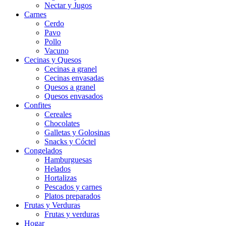
Nectar y Jugos
Carnes
Cerdo
Pavo
Pollo
Vacuno
Cecinas y Quesos
Cecinas a granel
Cecinas envasadas
Quesos a granel
Quesos envasados
Confites
Cereales
Chocolates
Galletas y Golosinas
Snacks y Cóctel
Congelados
Hamburguesas
Helados
Hortalizas
Pescados y carnes
Platos preparados
Frutas y Verduras
Frutas y verduras
Hogar