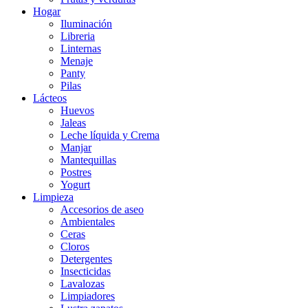
Hogar
Iluminación
Libreria
Linternas
Menaje
Panty
Pilas
Lácteos
Huevos
Jaleas
Leche líquida y Crema
Manjar
Mantequillas
Postres
Yogurt
Limpieza
Accesorios de aseo
Ambientales
Ceras
Cloros
Detergentes
Insecticidas
Lavalozas
Limpiadores