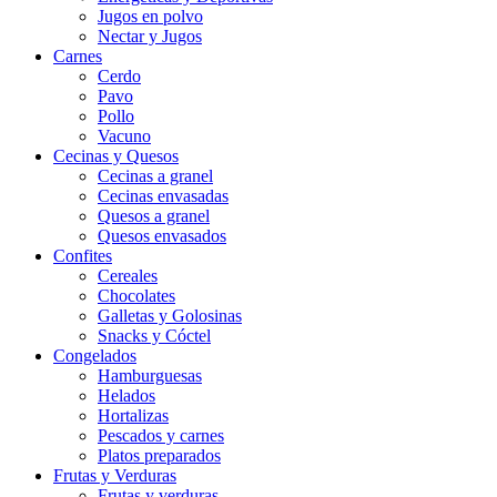
Jugos en polvo
Nectar y Jugos
Carnes
Cerdo
Pavo
Pollo
Vacuno
Cecinas y Quesos
Cecinas a granel
Cecinas envasadas
Quesos a granel
Quesos envasados
Confites
Cereales
Chocolates
Galletas y Golosinas
Snacks y Cóctel
Congelados
Hamburguesas
Helados
Hortalizas
Pescados y carnes
Platos preparados
Frutas y Verduras
Frutas y verduras