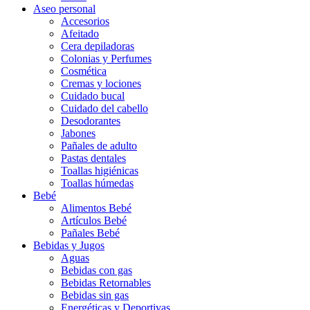
Aseo personal
Accesorios
Afeitado
Cera depiladoras
Colonias y Perfumes
Cosmética
Cremas y lociones
Cuidado bucal
Cuidado del cabello
Desodorantes
Jabones
Pañales de adulto
Pastas dentales
Toallas higiénicas
Toallas húmedas
Bebé
Alimentos Bebé
Artículos Bebé
Pañales Bebé
Bebidas y Jugos
Aguas
Bebidas con gas
Bebidas Retornables
Bebidas sin gas
Energéticas y Deportivas