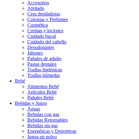
Accesorios
Afeitado
Cera depiladoras
Colonias y Perfumes
Cosmética
Cremas y lociones
Cuidado bucal
Cuidado del cabello
Desodorantes
Jabones
Pañales de adulto
Pastas dentales
Toallas higiénicas
Toallas húmedas
Bebé
Alimentos Bebé
Artículos Bebé
Pañales Bebé
Bebidas y Jugos
Aguas
Bebidas con gas
Bebidas Retornables
Bebidas sin gas
Energéticas y Deportivas
Jugos en polvo