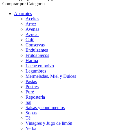
Comprar por Categoría
Abarrotes
Aceites
Arroz
Avenas
Azucar
Café
Conservas
Endulzantes
Frutos Secos
Harina
Leche en polvo
Legumbres
Mermeladas, Miel y Dulces
Pastas
Postres
Puré
Repostería
Sal
Salsas y condimentos
Sopas
Té
Vinagres y Jugo de limón
Yerba