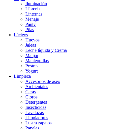
Iluminación
Libreria
Linternas
Menaje
Panty
Pilas
Lácteos
Huevos
Jaleas
Leche líquida y Crema
Manjar
Mantequillas
Postres
Yogurt
Limpieza
Accesorios de aseo
Ambientales
Ceras
Cloros
Detergentes
Insecticidas
Lavalozas
Limpiadores
Lustra zapatos
Papeles