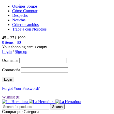
Quiénes Somos
Cómo Comprar
Despacho
Noticias
Criterio cambios
Trabaja con Nosotros
45 – 271 1999
0 items
-
$
0
Your shopping cart is empty
Login
/
Sign up
Username
Contraseña
Forgot Your Password?
Wishlist (
0
)
Comprar por Categoría