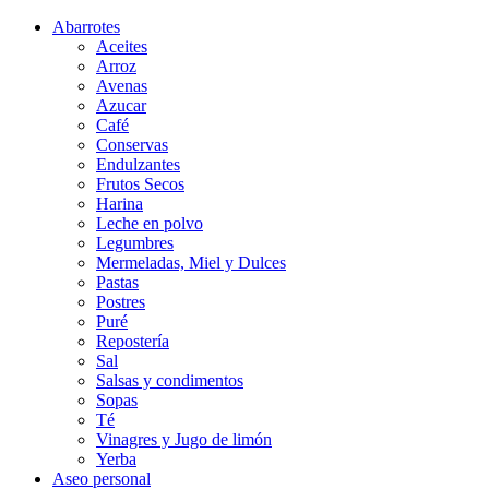
Abarrotes
Aceites
Arroz
Avenas
Azucar
Café
Conservas
Endulzantes
Frutos Secos
Harina
Leche en polvo
Legumbres
Mermeladas, Miel y Dulces
Pastas
Postres
Puré
Repostería
Sal
Salsas y condimentos
Sopas
Té
Vinagres y Jugo de limón
Yerba
Aseo personal