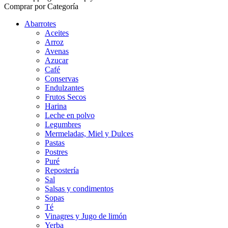
Comprar por Categoría
Abarrotes
Aceites
Arroz
Avenas
Azucar
Café
Conservas
Endulzantes
Frutos Secos
Harina
Leche en polvo
Legumbres
Mermeladas, Miel y Dulces
Pastas
Postres
Puré
Repostería
Sal
Salsas y condimentos
Sopas
Té
Vinagres y Jugo de limón
Yerba