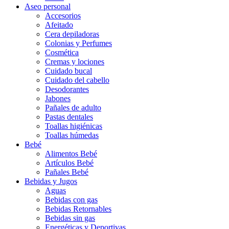
Aseo personal
Accesorios
Afeitado
Cera depiladoras
Colonias y Perfumes
Cosmética
Cremas y lociones
Cuidado bucal
Cuidado del cabello
Desodorantes
Jabones
Pañales de adulto
Pastas dentales
Toallas higiénicas
Toallas húmedas
Bebé
Alimentos Bebé
Artículos Bebé
Pañales Bebé
Bebidas y Jugos
Aguas
Bebidas con gas
Bebidas Retornables
Bebidas sin gas
Energéticas y Deportivas