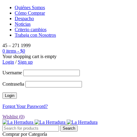
Quiénes Somos
Cómo Comprar
Despacho
Noticias
Criterio cambios
Trabaja con Nosotros
45 – 271 1999
0 items
-
$
0
Your shopping cart is empty
Login
/
Sign up
Username
Contraseña
Forgot Your Password?
Wishlist (
0
)
Comprar por Categoría