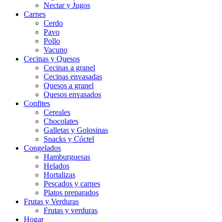
Nectar y Jugos
Carnes
Cerdo
Pavo
Pollo
Vacuno
Cecinas y Quesos
Cecinas a granel
Cecinas envasadas
Quesos a granel
Quesos envasados
Confites
Cereales
Chocolates
Galletas y Golosinas
Snacks y Cóctel
Congelados
Hamburguesas
Helados
Hortalizas
Pescados y carnes
Platos preparados
Frutas y Verduras
Frutas y verduras
Hogar