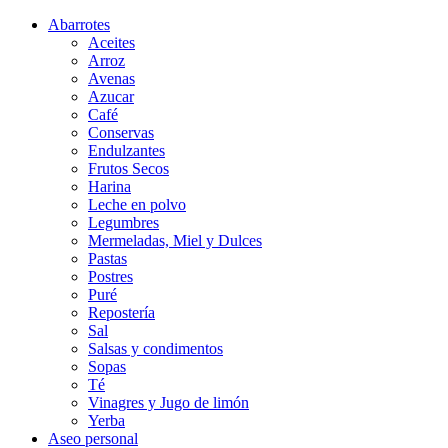
Abarrotes
Aceites
Arroz
Avenas
Azucar
Café
Conservas
Endulzantes
Frutos Secos
Harina
Leche en polvo
Legumbres
Mermeladas, Miel y Dulces
Pastas
Postres
Puré
Repostería
Sal
Salsas y condimentos
Sopas
Té
Vinagres y Jugo de limón
Yerba
Aseo personal