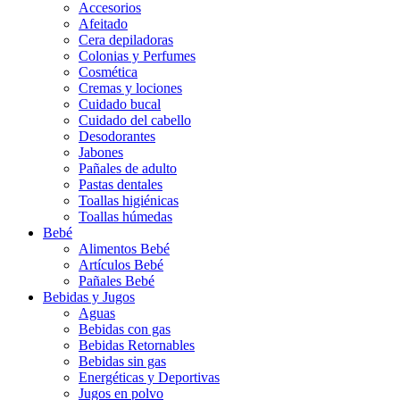
Accesorios
Afeitado
Cera depiladoras
Colonias y Perfumes
Cosmética
Cremas y lociones
Cuidado bucal
Cuidado del cabello
Desodorantes
Jabones
Pañales de adulto
Pastas dentales
Toallas higiénicas
Toallas húmedas
Bebé
Alimentos Bebé
Artículos Bebé
Pañales Bebé
Bebidas y Jugos
Aguas
Bebidas con gas
Bebidas Retornables
Bebidas sin gas
Energéticas y Deportivas
Jugos en polvo