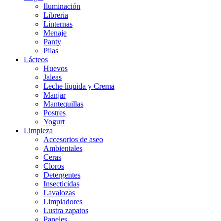
Iluminación
Libreria
Linternas
Menaje
Panty
Pilas
Lácteos
Huevos
Jaleas
Leche líquida y Crema
Manjar
Mantequillas
Postres
Yogurt
Limpieza
Accesorios de aseo
Ambientales
Ceras
Cloros
Detergentes
Insecticidas
Lavalozas
Limpiadores
Lustra zapatos
Papeles