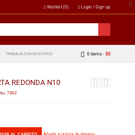
Wishlist (
0
)
Login
/
Sign up
S
TRABAJA CON NOSOTROS
0 items
-
$
0
RTA REDONDA N10
ku:
7852
ADIR AL CARRITO
Añadir a la lista de deseos