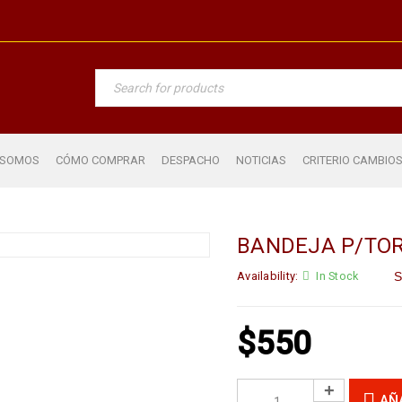
 SOMOS
CÓMO COMPRAR
DESPACHO
NOTICIAS
CRITERIO CAMBIO
BANDEJA P/TO
Availability:
In Stock
S
$
550
AÑ