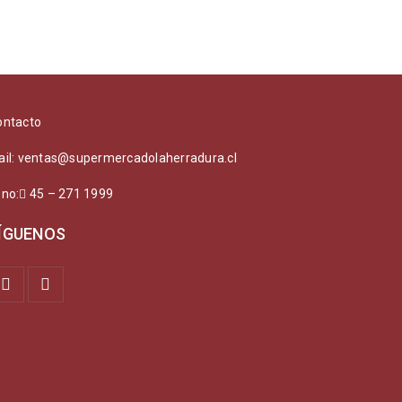
ontacto
ail: ventas@supermercadolaherradura.cl
ono:
45 – 271 1999
ÍGUENOS