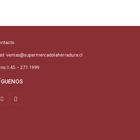
ontacto
ail: ventas@supermercadolaherradura.cl
ono:
45 – 271 1999
ÍGUENOS