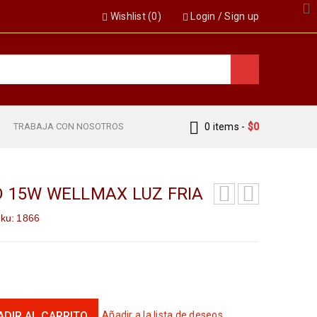
Wishlist (
0
)
Login
/
Sign up
S
TRABAJA CON NOSOTROS
0 items
-
$
0
 15W WELLMAX LUZ FRIA
ku:
1866
ADIR AL CARRITO
Añadir a la lista de deseos