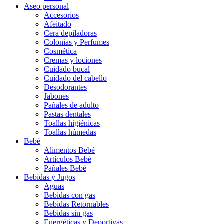
Aseo personal
Accesorios
Afeitado
Cera depiladoras
Colonias y Perfumes
Cosmética
Cremas y lociones
Cuidado bucal
Cuidado del cabello
Desodorantes
Jabones
Pañales de adulto
Pastas dentales
Toallas higiénicas
Toallas húmedas
Bebé
Alimentos Bebé
Artículos Bebé
Pañales Bebé
Bebidas y Jugos
Aguas
Bebidas con gas
Bebidas Retornables
Bebidas sin gas
Energéticas y Deportivas