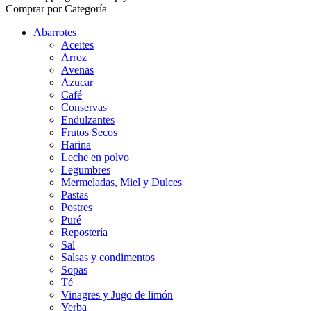
Comprar por Categoría
Abarrotes
Aceites
Arroz
Avenas
Azucar
Café
Conservas
Endulzantes
Frutos Secos
Harina
Leche en polvo
Legumbres
Mermeladas, Miel y Dulces
Pastas
Postres
Puré
Repostería
Sal
Salsas y condimentos
Sopas
Té
Vinagres y Jugo de limón
Yerba