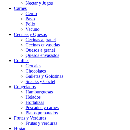
Nectar y Jugos
Carnes
Cerdo
Pavo
Pollo
Vacuno
Cecinas y Quesos
Cecinas a granel
Cecinas envasadas
Quesos a granel
Quesos envasados
Confites
Cereales
Chocolates
Galletas y Golosinas
Snacks y Cóctel
Congelados
Hamburguesas
Helados
Hortalizas
Pescados y carnes
Platos preparados
Frutas y Verduras
Frutas y verduras
Hogar