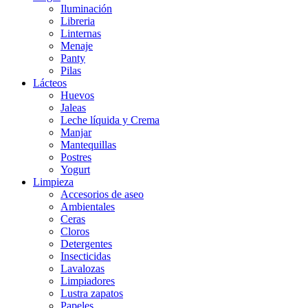
Iluminación
Libreria
Linternas
Menaje
Panty
Pilas
Lácteos
Huevos
Jaleas
Leche líquida y Crema
Manjar
Mantequillas
Postres
Yogurt
Limpieza
Accesorios de aseo
Ambientales
Ceras
Cloros
Detergentes
Insecticidas
Lavalozas
Limpiadores
Lustra zapatos
Papeles