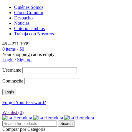
Quiénes Somos
Cómo Comprar
Despacho
Noticias
Criterio cambios
Trabaja con Nosotros
45 – 271 1999
0 items
-
$
0
Your shopping cart is empty
Login
/
Sign up
Username
Contraseña
Forgot Your Password?
Wishlist (
0
)
Comprar por Categoría