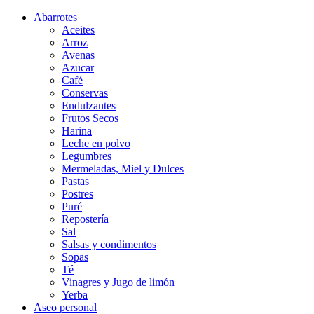
Abarrotes
Aceites
Arroz
Avenas
Azucar
Café
Conservas
Endulzantes
Frutos Secos
Harina
Leche en polvo
Legumbres
Mermeladas, Miel y Dulces
Pastas
Postres
Puré
Repostería
Sal
Salsas y condimentos
Sopas
Té
Vinagres y Jugo de limón
Yerba
Aseo personal