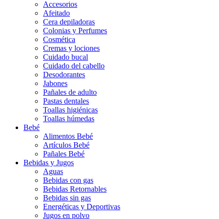
Accesorios
Afeitado
Cera depiladoras
Colonias y Perfumes
Cosmética
Cremas y lociones
Cuidado bucal
Cuidado del cabello
Desodorantes
Jabones
Pañales de adulto
Pastas dentales
Toallas higiénicas
Toallas húmedas
Bebé
Alimentos Bebé
Artículos Bebé
Pañales Bebé
Bebidas y Jugos
Aguas
Bebidas con gas
Bebidas Retornables
Bebidas sin gas
Energéticas y Deportivas
Jugos en polvo