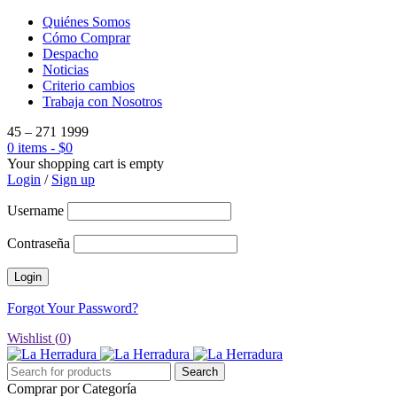
Quiénes Somos
Cómo Comprar
Despacho
Noticias
Criterio cambios
Trabaja con Nosotros
45 – 271 1999
0 items
-
$
0
Your shopping cart is empty
Login
/
Sign up
Username
Contraseña
Forgot Your Password?
Wishlist (
0
)
Comprar por Categoría