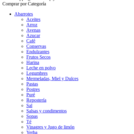
Comprar por Categoría
Abarrotes
Aceites
Arroz
Avenas
Azucar
Café
Conservas
Endulzantes
Frutos Secos
Harina
Leche en polvo
Legumbres
Mermeladas, Miel y Dulces
Pastas
Postres
Puré
Repostería
Sal
Salsas y condimentos
Sopas
Té
Vinagres y Jugo de limón
Yerba