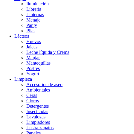
Iluminación
Libreria
Linternas
Menaje
Panty
Pilas
Lácteos
Huevos
Jaleas
Leche líquida y Crema
Manjar
Mantequillas
Postres
Yogurt
Limpieza
Accesorios de aseo
Ambientales
Ceras
Cloros
Detergentes
Insecticidas
Lavalozas
Limpiadores
Lustra zapatos
Papeles