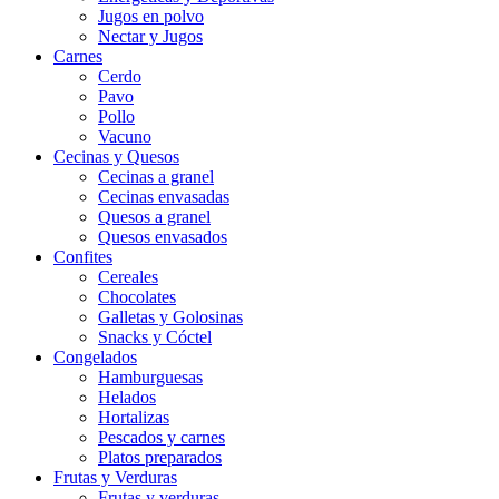
Jugos en polvo
Nectar y Jugos
Carnes
Cerdo
Pavo
Pollo
Vacuno
Cecinas y Quesos
Cecinas a granel
Cecinas envasadas
Quesos a granel
Quesos envasados
Confites
Cereales
Chocolates
Galletas y Golosinas
Snacks y Cóctel
Congelados
Hamburguesas
Helados
Hortalizas
Pescados y carnes
Platos preparados
Frutas y Verduras
Frutas y verduras