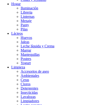
Hogar
Iluminación
Libreria
Linternas
Menaje
Panty
Pilas
Lácteos
Huevos
Jaleas
Leche líquida y Crema
Manjar
Mantequillas
Postres
Yogurt
Limpieza
Accesorios de aseo
Ambientales
Ceras
Cloros
Detergentes
Insecticidas
Lavalozas
Limpiadores