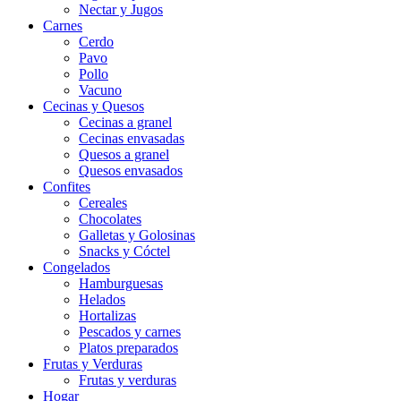
Nectar y Jugos
Carnes
Cerdo
Pavo
Pollo
Vacuno
Cecinas y Quesos
Cecinas a granel
Cecinas envasadas
Quesos a granel
Quesos envasados
Confites
Cereales
Chocolates
Galletas y Golosinas
Snacks y Cóctel
Congelados
Hamburguesas
Helados
Hortalizas
Pescados y carnes
Platos preparados
Frutas y Verduras
Frutas y verduras
Hogar