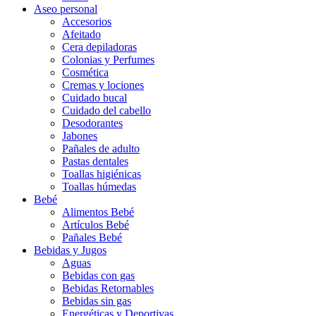
Aseo personal
Accesorios
Afeitado
Cera depiladoras
Colonias y Perfumes
Cosmética
Cremas y lociones
Cuidado bucal
Cuidado del cabello
Desodorantes
Jabones
Pañales de adulto
Pastas dentales
Toallas higiénicas
Toallas húmedas
Bebé
Alimentos Bebé
Artículos Bebé
Pañales Bebé
Bebidas y Jugos
Aguas
Bebidas con gas
Bebidas Retornables
Bebidas sin gas
Energéticas y Deportivas