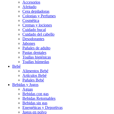
Accesorios
Afeitado
Cera depiladoras
Colonias y Perfumes
Cosmética
Cremas y lociones
Cuidado bucal
Cuidado del cabello
Desodorantes
Jabones
Pañales de adulto
Pastas dentales
Toallas higiénicas
Toallas húmedas
Bebé
Alimentos Bebé
Artículos Bebé
Pañales Bebé
Bebidas y Jugos
Aguas
Bebidas con gas
Bebidas Retornables
Bebidas sin gas
Energéticas y Deportivas
Jugos en polvo