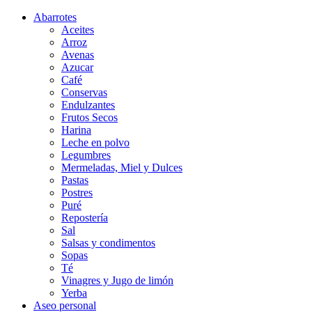
Abarrotes
Aceites
Arroz
Avenas
Azucar
Café
Conservas
Endulzantes
Frutos Secos
Harina
Leche en polvo
Legumbres
Mermeladas, Miel y Dulces
Pastas
Postres
Puré
Repostería
Sal
Salsas y condimentos
Sopas
Té
Vinagres y Jugo de limón
Yerba
Aseo personal