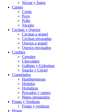
Nectar y Jugos
Carnes
Cerdo
Pavo
Pollo
Vacuno
Cecinas y Quesos
Cecinas a granel
Cecinas envasadas
Quesos a granel
Quesos envasados
Confites
Cereales
Chocolates
Galletas y Golosinas
Snacks y Cóctel
Congelados
Hamburguesas
Helados
Hortalizas
Pescados y carnes
Platos preparados
Frutas y Verduras
Frutas y verduras
Hogar