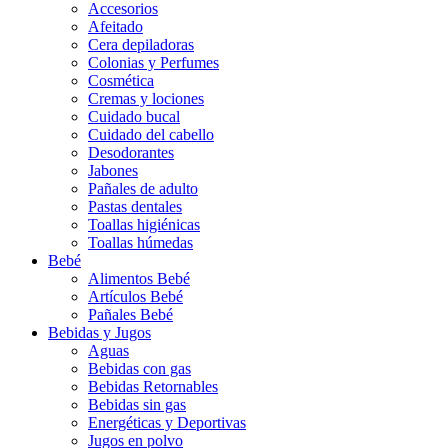
Accesorios
Afeitado
Cera depiladoras
Colonias y Perfumes
Cosmética
Cremas y lociones
Cuidado bucal
Cuidado del cabello
Desodorantes
Jabones
Pañales de adulto
Pastas dentales
Toallas higiénicas
Toallas húmedas
Bebé
Alimentos Bebé
Artículos Bebé
Pañales Bebé
Bebidas y Jugos
Aguas
Bebidas con gas
Bebidas Retornables
Bebidas sin gas
Energéticas y Deportivas
Jugos en polvo