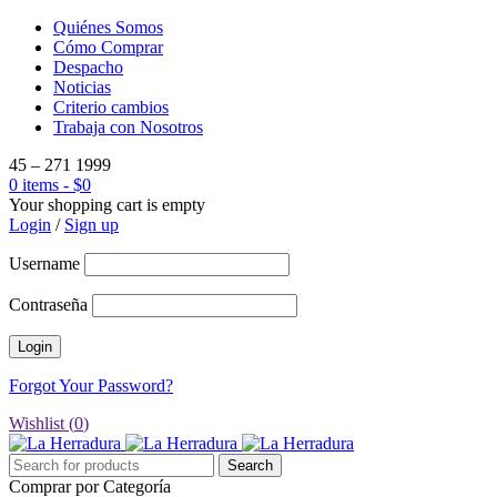
Quiénes Somos
Cómo Comprar
Despacho
Noticias
Criterio cambios
Trabaja con Nosotros
45 – 271 1999
0 items
-
$
0
Your shopping cart is empty
Login
/
Sign up
Username
Contraseña
Forgot Your Password?
Wishlist (
0
)
Comprar por Categoría