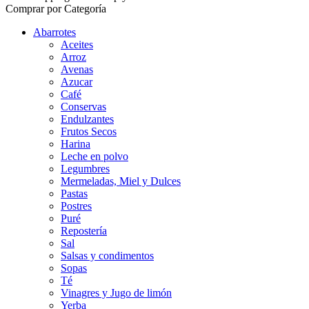
Comprar por Categoría
Abarrotes
Aceites
Arroz
Avenas
Azucar
Café
Conservas
Endulzantes
Frutos Secos
Harina
Leche en polvo
Legumbres
Mermeladas, Miel y Dulces
Pastas
Postres
Puré
Repostería
Sal
Salsas y condimentos
Sopas
Té
Vinagres y Jugo de limón
Yerba