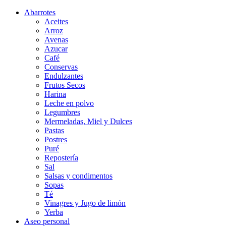
Abarrotes
Aceites
Arroz
Avenas
Azucar
Café
Conservas
Endulzantes
Frutos Secos
Harina
Leche en polvo
Legumbres
Mermeladas, Miel y Dulces
Pastas
Postres
Puré
Repostería
Sal
Salsas y condimentos
Sopas
Té
Vinagres y Jugo de limón
Yerba
Aseo personal