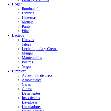
Hogar
Iluminación
Libreria
Linternas
Menaje
Panty
Pilas
Lácteos
Huevos
Jaleas
Leche líquida y Crema
Manjar
Mantequillas
Postres
Yogurt
Limpieza
Accesorios de aseo
Ambientales
Ceras
Cloros
Detergentes
Insecticidas
Lavalozas
Limpiadores