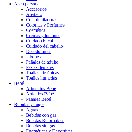
Aseo personal
Accesorios
Afeitado
Cera depiladoras
Colonias y Perfumes
Cosmética
Cremas y lociones
Cuidado bucal
Cuidado del cabello
Desodorantes
Jabones
Pañales de adulto
Pastas dentales
Toallas higiénicas
Toallas húmedas
Bebé
Alimentos Bebé
Artículos Bebé
Pañales Bebé
Bebidas y Jugos
Aguas
Bebidas con gas
Bebidas Retornables
Bebidas sin gas
Energéticas y Deportivas