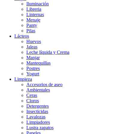
Iluminación
Libreria
Linternas
Menaje
Panty
Pilas
Lácteos
Huevos
Jaleas
Leche líquida y Crema
Manjar
Mantequillas
Postres
Yogurt
Limpieza
Accesorios de aseo
Ambientales
Ceras
Cloros
Detergentes
Insecticidas
Lavalozas
Limpiadores
Lustra zapatos
Papeles