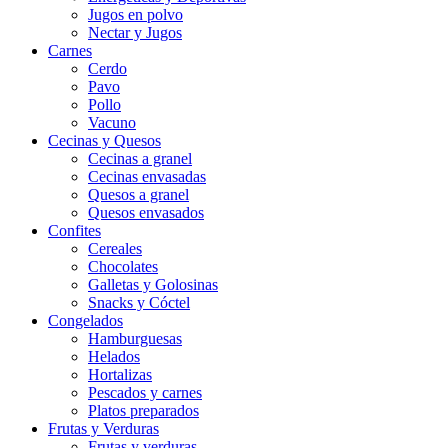
Jugos en polvo
Nectar y Jugos
Carnes
Cerdo
Pavo
Pollo
Vacuno
Cecinas y Quesos
Cecinas a granel
Cecinas envasadas
Quesos a granel
Quesos envasados
Confites
Cereales
Chocolates
Galletas y Golosinas
Snacks y Cóctel
Congelados
Hamburguesas
Helados
Hortalizas
Pescados y carnes
Platos preparados
Frutas y Verduras
Frutas y verduras