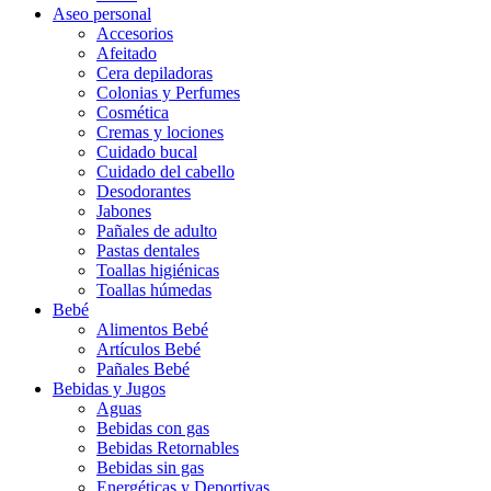
Aseo personal
Accesorios
Afeitado
Cera depiladoras
Colonias y Perfumes
Cosmética
Cremas y lociones
Cuidado bucal
Cuidado del cabello
Desodorantes
Jabones
Pañales de adulto
Pastas dentales
Toallas higiénicas
Toallas húmedas
Bebé
Alimentos Bebé
Artículos Bebé
Pañales Bebé
Bebidas y Jugos
Aguas
Bebidas con gas
Bebidas Retornables
Bebidas sin gas
Energéticas y Deportivas