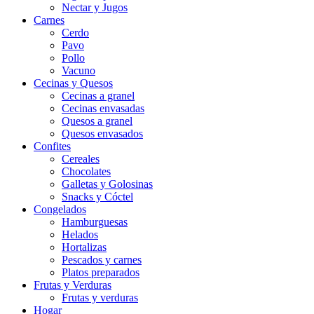
Nectar y Jugos
Carnes
Cerdo
Pavo
Pollo
Vacuno
Cecinas y Quesos
Cecinas a granel
Cecinas envasadas
Quesos a granel
Quesos envasados
Confites
Cereales
Chocolates
Galletas y Golosinas
Snacks y Cóctel
Congelados
Hamburguesas
Helados
Hortalizas
Pescados y carnes
Platos preparados
Frutas y Verduras
Frutas y verduras
Hogar