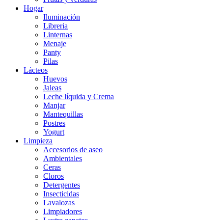
Hogar
Iluminación
Libreria
Linternas
Menaje
Panty
Pilas
Lácteos
Huevos
Jaleas
Leche líquida y Crema
Manjar
Mantequillas
Postres
Yogurt
Limpieza
Accesorios de aseo
Ambientales
Ceras
Cloros
Detergentes
Insecticidas
Lavalozas
Limpiadores