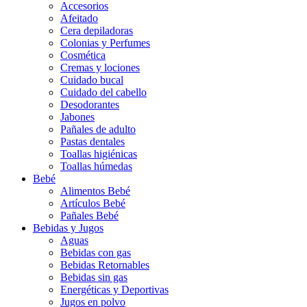
Accesorios
Afeitado
Cera depiladoras
Colonias y Perfumes
Cosmética
Cremas y lociones
Cuidado bucal
Cuidado del cabello
Desodorantes
Jabones
Pañales de adulto
Pastas dentales
Toallas higiénicas
Toallas húmedas
Bebé
Alimentos Bebé
Artículos Bebé
Pañales Bebé
Bebidas y Jugos
Aguas
Bebidas con gas
Bebidas Retornables
Bebidas sin gas
Energéticas y Deportivas
Jugos en polvo