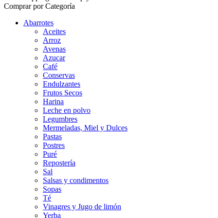
Comprar por Categoría
Abarrotes
Aceites
Arroz
Avenas
Azucar
Café
Conservas
Endulzantes
Frutos Secos
Harina
Leche en polvo
Legumbres
Mermeladas, Miel y Dulces
Pastas
Postres
Puré
Repostería
Sal
Salsas y condimentos
Sopas
Té
Vinagres y Jugo de limón
Yerba