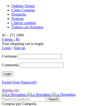
Quiénes Somos
Cómo Comprar
Despacho
Noticias
Criterio cambios
Trabaja con Nosotros
45 – 271 1999
0 items
-
$
0
Your shopping cart is empty
Login
/
Sign up
Username
Contraseña
Forgot Your Password?
Wishlist (
0
)
Comprar por Categoría