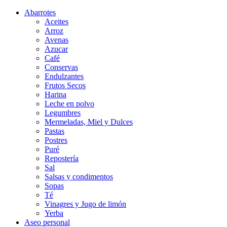
Abarrotes
Aceites
Arroz
Avenas
Azucar
Café
Conservas
Endulzantes
Frutos Secos
Harina
Leche en polvo
Legumbres
Mermeladas, Miel y Dulces
Pastas
Postres
Puré
Repostería
Sal
Salsas y condimentos
Sopas
Té
Vinagres y Jugo de limón
Yerba
Aseo personal