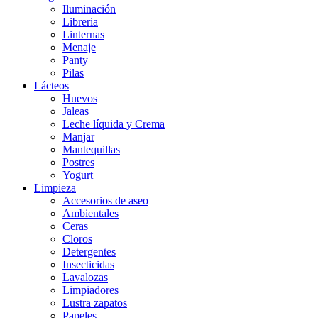
Iluminación
Libreria
Linternas
Menaje
Panty
Pilas
Lácteos
Huevos
Jaleas
Leche líquida y Crema
Manjar
Mantequillas
Postres
Yogurt
Limpieza
Accesorios de aseo
Ambientales
Ceras
Cloros
Detergentes
Insecticidas
Lavalozas
Limpiadores
Lustra zapatos
Papeles