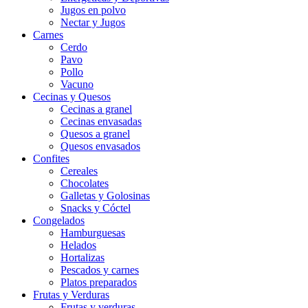
Jugos en polvo
Nectar y Jugos
Carnes
Cerdo
Pavo
Pollo
Vacuno
Cecinas y Quesos
Cecinas a granel
Cecinas envasadas
Quesos a granel
Quesos envasados
Confites
Cereales
Chocolates
Galletas y Golosinas
Snacks y Cóctel
Congelados
Hamburguesas
Helados
Hortalizas
Pescados y carnes
Platos preparados
Frutas y Verduras
Frutas y verduras