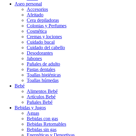
Aseo personal
Accesorios
Afeitado
Cera depiladoras
Colonias y Perfumes
Cosmética
Cremas y lociones
Cuidado bucal
Cuidado del cabello
Desodorantes
Jabones
Pañales de adulto
Pastas dentales
Toallas higiénicas
Toallas húmedas
Bebé
Alimentos Bebé
Artículos Bebé
Pañales Bebé
Bebidas y Jugos
Aguas
Bebidas con gas
Bebidas Retornables
Bebidas sin gas
Energéticas y Deportivas