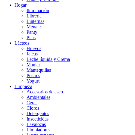
Hogar
Iluminación
Libreria
Linternas
Menaje
Panty
Pilas
Lácteos
Huevos
Jaleas
Leche líquida y Crema
Manjar
Mantequillas
Postres
Yogurt
Limpieza
Accesorios de aseo
Ambientales
Ceras
Cloros
Detergentes
Insecticidas
Lavalozas
Limpiadores