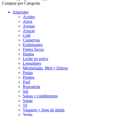
Comprar por Categoría
Abarrotes
Aceites
Arroz
Avenas
Azucar
Café
Conservas
Endulzantes
Frutos Secos
Harina
Leche en polvo
Legumbres
Mermeladas, Miel y Dulces
Pastas
Postres
Puré
Repostería
Sal
Salsas y condimentos
Sopas
Té
Vinagres y Jugo de limón
Yerba