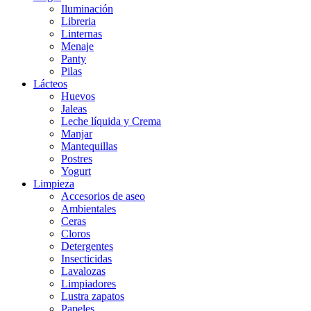
Iluminación
Libreria
Linternas
Menaje
Panty
Pilas
Lácteos
Huevos
Jaleas
Leche líquida y Crema
Manjar
Mantequillas
Postres
Yogurt
Limpieza
Accesorios de aseo
Ambientales
Ceras
Cloros
Detergentes
Insecticidas
Lavalozas
Limpiadores
Lustra zapatos
Papeles