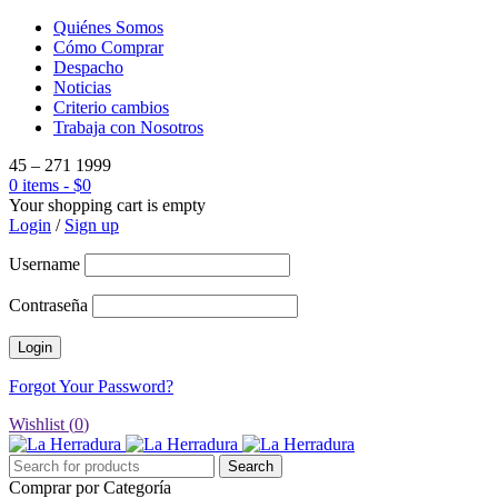
Quiénes Somos
Cómo Comprar
Despacho
Noticias
Criterio cambios
Trabaja con Nosotros
45 – 271 1999
0 items
-
$
0
Your shopping cart is empty
Login
/
Sign up
Username
Contraseña
Forgot Your Password?
Wishlist (
0
)
Comprar por Categoría