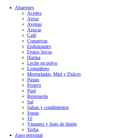
Abarrotes
Aceites
Arroz
Avenas
Azucar
Café
Conservas
Endulzantes
Frutos Secos
Harina
Leche en polvo
Legumbres
Mermeladas, Miel y Dulces
Pastas
Postres
Puré
Repostería
Sal
Salsas y condimentos
Sopas
Té
Vinagres y Jugo de limón
Yerba
Aseo personal