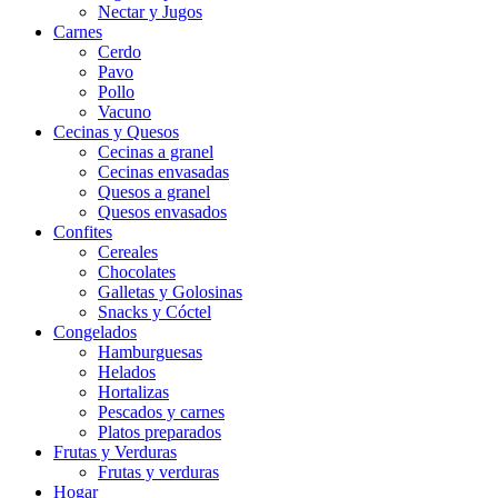
Nectar y Jugos
Carnes
Cerdo
Pavo
Pollo
Vacuno
Cecinas y Quesos
Cecinas a granel
Cecinas envasadas
Quesos a granel
Quesos envasados
Confites
Cereales
Chocolates
Galletas y Golosinas
Snacks y Cóctel
Congelados
Hamburguesas
Helados
Hortalizas
Pescados y carnes
Platos preparados
Frutas y Verduras
Frutas y verduras
Hogar