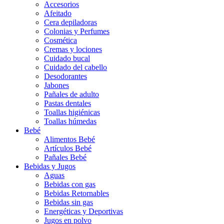
Accesorios
Afeitado
Cera depiladoras
Colonias y Perfumes
Cosmética
Cremas y lociones
Cuidado bucal
Cuidado del cabello
Desodorantes
Jabones
Pañales de adulto
Pastas dentales
Toallas higiénicas
Toallas húmedas
Bebé
Alimentos Bebé
Artículos Bebé
Pañales Bebé
Bebidas y Jugos
Aguas
Bebidas con gas
Bebidas Retornables
Bebidas sin gas
Energéticas y Deportivas
Jugos en polvo