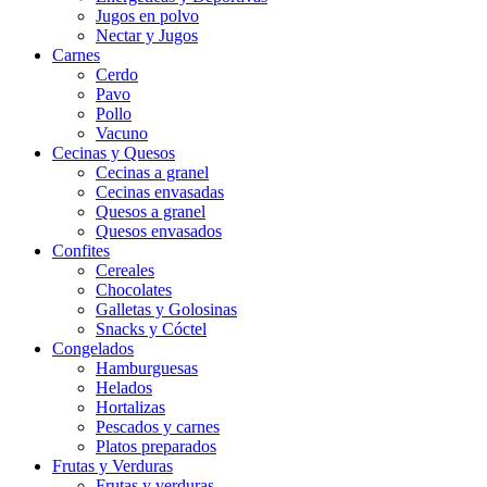
Jugos en polvo
Nectar y Jugos
Carnes
Cerdo
Pavo
Pollo
Vacuno
Cecinas y Quesos
Cecinas a granel
Cecinas envasadas
Quesos a granel
Quesos envasados
Confites
Cereales
Chocolates
Galletas y Golosinas
Snacks y Cóctel
Congelados
Hamburguesas
Helados
Hortalizas
Pescados y carnes
Platos preparados
Frutas y Verduras
Frutas y verduras