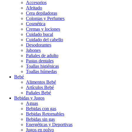
Accesorios
Afeitado
Cera depiladoras
Colonias y Perfumes
Cosmética
Cremas y lociones
Cuidado bucal
Cuidado del cabello
Desodorantes
Jabones
Pañales de adulto
Pastas dentales
Toallas higiénicas
Toallas húmedas
Bebé
Alimentos Bebé
Artículos Bebé
Pañales Bebé
Bebidas y Jugos
Aguas
Bebidas con gas
Bebidas Retornables
Bebidas sin gas
Energéticas y Deportivas
Jugos en polvo