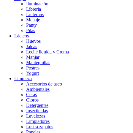
Iluminación
Libreria
Linternas
Menaje
Panty
Pilas
Lácteos
Huevos
Jaleas
Leche líquida y Crema
Manjar
Mantequillas
Postres
Yogurt
Limpieza
Accesorios de aseo
Ambientales
Ceras
Cloros
Detergentes
Insecticidas
Lavalozas
Limpiadores
Lustra zapatos
Papeles