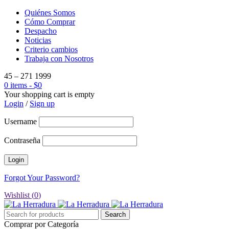
Quiénes Somos
Cómo Comprar
Despacho
Noticias
Criterio cambios
Trabaja con Nosotros
45 – 271 1999
0 items
-
$
0
Your shopping cart is empty
Login
/
Sign up
Username
Contraseña
Forgot Your Password?
Wishlist (
0
)
Comprar por Categoría