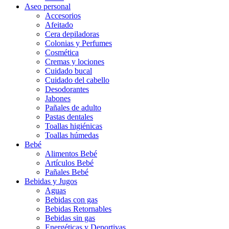
Aseo personal
Accesorios
Afeitado
Cera depiladoras
Colonias y Perfumes
Cosmética
Cremas y lociones
Cuidado bucal
Cuidado del cabello
Desodorantes
Jabones
Pañales de adulto
Pastas dentales
Toallas higiénicas
Toallas húmedas
Bebé
Alimentos Bebé
Artículos Bebé
Pañales Bebé
Bebidas y Jugos
Aguas
Bebidas con gas
Bebidas Retornables
Bebidas sin gas
Energéticas y Deportivas