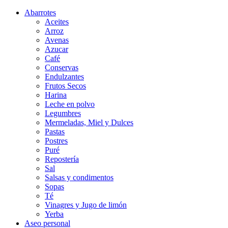
Abarrotes
Aceites
Arroz
Avenas
Azucar
Café
Conservas
Endulzantes
Frutos Secos
Harina
Leche en polvo
Legumbres
Mermeladas, Miel y Dulces
Pastas
Postres
Puré
Repostería
Sal
Salsas y condimentos
Sopas
Té
Vinagres y Jugo de limón
Yerba
Aseo personal