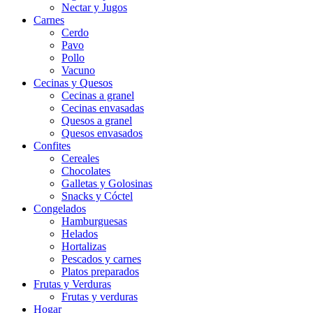
Nectar y Jugos
Carnes
Cerdo
Pavo
Pollo
Vacuno
Cecinas y Quesos
Cecinas a granel
Cecinas envasadas
Quesos a granel
Quesos envasados
Confites
Cereales
Chocolates
Galletas y Golosinas
Snacks y Cóctel
Congelados
Hamburguesas
Helados
Hortalizas
Pescados y carnes
Platos preparados
Frutas y Verduras
Frutas y verduras
Hogar