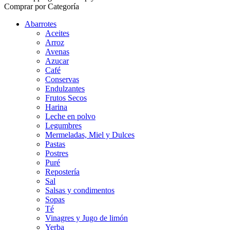
Comprar por Categoría
Abarrotes
Aceites
Arroz
Avenas
Azucar
Café
Conservas
Endulzantes
Frutos Secos
Harina
Leche en polvo
Legumbres
Mermeladas, Miel y Dulces
Pastas
Postres
Puré
Repostería
Sal
Salsas y condimentos
Sopas
Té
Vinagres y Jugo de limón
Yerba