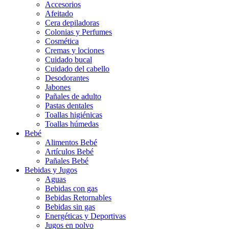
Accesorios
Afeitado
Cera depiladoras
Colonias y Perfumes
Cosmética
Cremas y lociones
Cuidado bucal
Cuidado del cabello
Desodorantes
Jabones
Pañales de adulto
Pastas dentales
Toallas higiénicas
Toallas húmedas
Bebé
Alimentos Bebé
Artículos Bebé
Pañales Bebé
Bebidas y Jugos
Aguas
Bebidas con gas
Bebidas Retornables
Bebidas sin gas
Energéticas y Deportivas
Jugos en polvo