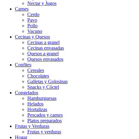
Nectar y Jugos
Carnes
Cerdo
Pavo
Pollo
Vacuno
Cecinas y Quesos
Cecinas a granel
Cecinas envasadas
Quesos a granel
Quesos envasados
Confites
Cereales
Chocolates
Galletas y Golosinas
Snacks y Cóctel
Congelados
Hamburguesas
Helados
Hortalizas
Pescados y carnes
Platos preparados
Frutas y Verduras
Frutas y verduras
Hogar