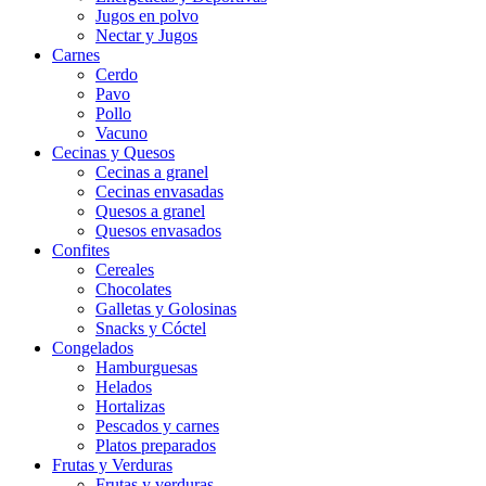
Jugos en polvo
Nectar y Jugos
Carnes
Cerdo
Pavo
Pollo
Vacuno
Cecinas y Quesos
Cecinas a granel
Cecinas envasadas
Quesos a granel
Quesos envasados
Confites
Cereales
Chocolates
Galletas y Golosinas
Snacks y Cóctel
Congelados
Hamburguesas
Helados
Hortalizas
Pescados y carnes
Platos preparados
Frutas y Verduras
Frutas y verduras