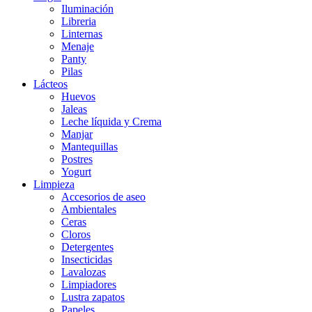
Iluminación
Libreria
Linternas
Menaje
Panty
Pilas
Lácteos
Huevos
Jaleas
Leche líquida y Crema
Manjar
Mantequillas
Postres
Yogurt
Limpieza
Accesorios de aseo
Ambientales
Ceras
Cloros
Detergentes
Insecticidas
Lavalozas
Limpiadores
Lustra zapatos
Papeles