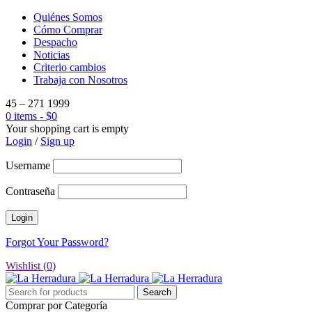
Quiénes Somos
Cómo Comprar
Despacho
Noticias
Criterio cambios
Trabaja con Nosotros
45 – 271 1999
0 items
-
$
0
Your shopping cart is empty
Login
/
Sign up
Username
Contraseña
Forgot Your Password?
Wishlist (
0
)
Comprar por Categoría