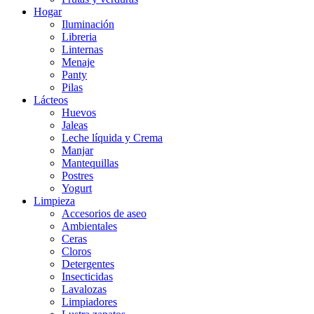
Hogar
Iluminación
Libreria
Linternas
Menaje
Panty
Pilas
Lácteos
Huevos
Jaleas
Leche líquida y Crema
Manjar
Mantequillas
Postres
Yogurt
Limpieza
Accesorios de aseo
Ambientales
Ceras
Cloros
Detergentes
Insecticidas
Lavalozas
Limpiadores