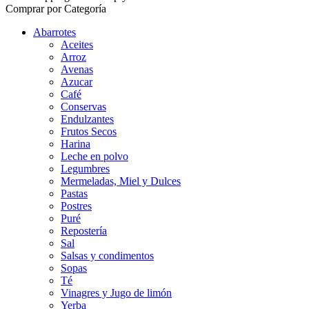
Comprar por Categoría
Abarrotes
Aceites
Arroz
Avenas
Azucar
Café
Conservas
Endulzantes
Frutos Secos
Harina
Leche en polvo
Legumbres
Mermeladas, Miel y Dulces
Pastas
Postres
Puré
Repostería
Sal
Salsas y condimentos
Sopas
Té
Vinagres y Jugo de limón
Yerba