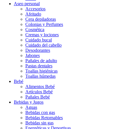
Aseo personal
Accesorios
Afeitado
Cera depiladoras
Colonias y Perfumes
Cosmética
Cremas y lociones
Cuidado bucal
Cuidado del cabello
Desodorantes
Jabones
Pañales de adulto
Pastas dentales
Toallas higiénicas
Toallas húmedas
Bebé
Alimentos Bebé
Artículos Bebé
Pañales Bebé
Bebidas y Jugos
Aguas
Bebidas con gas
Bebidas Retornables
Bebidas sin gas
Energéticas y Deportivas