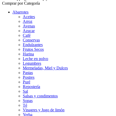
Comprar por Categoría
Abarrotes
Aceites
Arroz
Avenas
Azucar
Café
Conservas
Endulzantes
Frutos Secos
Harina
Leche en polvo
Legumbres
Mermeladas, Miel y Dulces
Pastas
Postres
Puré
Repostería
Sal
Salsas y condimentos
Sopas
Té
Vinagres y Jugo de limón
Yerba