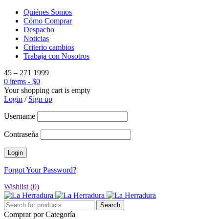
Quiénes Somos
Cómo Comprar
Despacho
Noticias
Criterio cambios
Trabaja con Nosotros
45 – 271 1999
0 items
-
$
0
Your shopping cart is empty
Login
/
Sign up
Username
Contraseña
Forgot Your Password?
Wishlist (
0
)
Comprar por Categoría