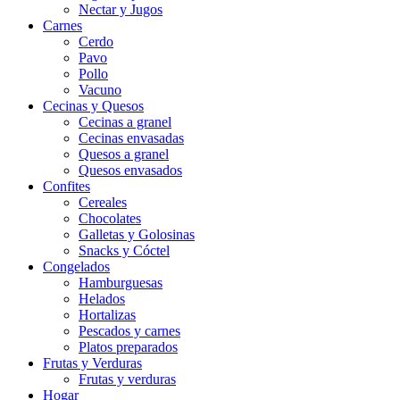
Nectar y Jugos
Carnes
Cerdo
Pavo
Pollo
Vacuno
Cecinas y Quesos
Cecinas a granel
Cecinas envasadas
Quesos a granel
Quesos envasados
Confites
Cereales
Chocolates
Galletas y Golosinas
Snacks y Cóctel
Congelados
Hamburguesas
Helados
Hortalizas
Pescados y carnes
Platos preparados
Frutas y Verduras
Frutas y verduras
Hogar