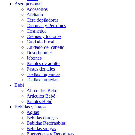
Aseo personal
Accesorios
Afeitado
Cera depiladoras
Colonias y Perfumes
Cosmética
Cremas y lociones
Cuidado bucal
Cuidado del cabello
Desodorantes
Jabones
Pañales de adulto
Pastas dentales
Toallas higiénicas
Toallas húmedas
Bebé
Alimentos Bebé
Artículos Bebé
Pañales Bebé
Bebidas y Jugos
Aguas
Bebidas con gas
Bebidas Retornables
Bebidas sin gas
Energéticas y Deportivas