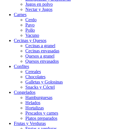
Jugos en polvo
Nectar y Jugos
Carnes
Cerdo
Pavo
Pollo
Vacuno
Cecinas y Quesos
Cecinas a granel
Cecinas envasadas
Quesos a granel
Quesos envasados
Confites
Cereales
Chocolates
Galletas y Golosinas
Snacks y Cóctel
Congelados
Hamburguesas
Helados
Hortalizas
Pescados y carnes
Platos preparados
Frutas y Verduras
Frutas y verduras