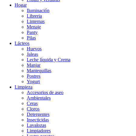
Hogar
Iluminación
Libreria
Linternas
Menaje
Panty
Pilas
Lácteos
Huevos
Jaleas
Leche líquida y Crema
Manjar
Mantequillas
Postres
Yogurt
Limpieza
Accesorios de aseo
Ambientales
Ceras
Cloros
Detergentes
Insecticidas
Lavalozas
Limpiadores