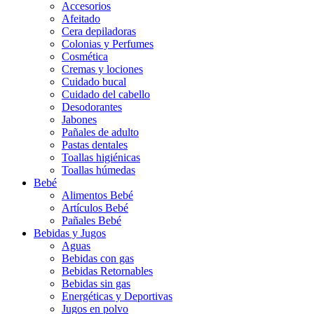
Accesorios
Afeitado
Cera depiladoras
Colonias y Perfumes
Cosmética
Cremas y lociones
Cuidado bucal
Cuidado del cabello
Desodorantes
Jabones
Pañales de adulto
Pastas dentales
Toallas higiénicas
Toallas húmedas
Bebé
Alimentos Bebé
Artículos Bebé
Pañales Bebé
Bebidas y Jugos
Aguas
Bebidas con gas
Bebidas Retornables
Bebidas sin gas
Energéticas y Deportivas
Jugos en polvo