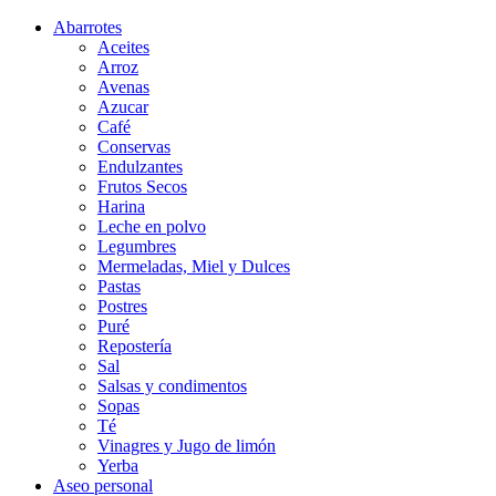
Abarrotes
Aceites
Arroz
Avenas
Azucar
Café
Conservas
Endulzantes
Frutos Secos
Harina
Leche en polvo
Legumbres
Mermeladas, Miel y Dulces
Pastas
Postres
Puré
Repostería
Sal
Salsas y condimentos
Sopas
Té
Vinagres y Jugo de limón
Yerba
Aseo personal