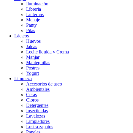
Iluminación
Libreria
Linternas
Menaje
Panty
Pilas
Lácteos
Huevos
Jaleas
Leche líquida y Crema
Manjar
Mantequillas
Postres
Yogurt
Limpieza
Accesorios de aseo
Ambientales
Ceras
Cloros
Detergentes
Insecticidas
Lavalozas
Limpiadores
Lustra zapatos
Papeles